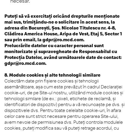
necesar.
Puteți să vă exercitați oricând drepturile menționate
mai sus, trimițându-ne o solicitare în acest sens, la
adresa din București, Șos. Nicolae Titulescu nr. 4-8,
Clădirea America House, Aripa de Vest, Etaj 5, Sector 1
sau prin email, la
gdpr@ro.mcd.com
.
Prelucrările datelor cu caracter personal sunt
monitorizate și supravegheate de Responsabilul cu
Protecția Datelor, având următoarele date de contact:
gdpr@ro.mcd.com
.
8. Module cookies și alte tehnologii similare
Colectăm date prin fișiere cookies și tehnologii
asemănătoare, așa cum este prevăzut în cadrul Declarației
cookie-uri, de pe Site-ul nostru, utilizând module cookies și
tehnologii similare (de ex.: pixeli, etichete de reclamă, și
identificatori de dispozitiv) pentru a vă recunoaște pe dvs. și
dispozitivele dvs. Pentru toate celelalte cookie-uri, în afara
celor care sunt strict necesare pentru operarea Site-ului,
avem nevoie de permisiunea dvs. Puteți controla modulele
cookies, puteți modifica sau vă puteți retrage acordul, cu