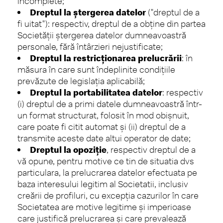
incomplete;
Dreptul la ștergerea datelor
("dreptul de a
fi uitat"): respectiv, dreptul de a obține din partea
Societății ștergerea datelor dumneavoastră
personale, fără întârzieri nejustificate;
Dreptul la restricționarea prelucrării
: în
măsura în care sunt îndeplinite condițiile
prevăzute de legislația aplicabilă;
Dreptul la portabilitatea datelor
: respectiv
(i) dreptul de a primi datele dumneavoastră într-
un format structurat, folosit în mod obișnuit,
care poate fi citit automat și (ii) dreptul de a
transmite aceste date altui operator de date;
Dreptul la opoziție
, respectiv dreptul de a
vă opune, pentru motive ce tin de situatia dvs
particulara, la prelucrarea datelor efectuata pe
baza interesului legitim al Societatii, inclusiv
creării de profiluri, cu excepţia cazurilor în care
Societatea are motive legitime și imperioase
care justifică prelucrarea și care prevalează