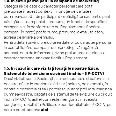
1.4. În cazul participării la campanii de marketing
Categoriile de date cu caracter personal care pot fi
prelucrate în acest context (în funcție de calitatea
dumneavoastră – de participant necâștigător sau participant
câștigător al campaniei – precum și în funcție de specificul
campaniei și în conformitate cu Regulamentul fiecărei
campanii în parte) pot fi: nume, prenume, e-mail, telefon,
adresa de livrare a premiului.
Pentru detalii privind prelucrarea datelor cu caracter personal
în cadrul fiecărei campanii de marketing, vă rugăm să
accesați nota de informare privind prelucrarea datelor cu
caracter personal anexata fiecărui Regulament.
1.5. În cazul în care vizitați locațiile noastre fizice.
Sistemul de televiziune cu circuit inchis – (IP-CCTV)
Dacă vizitați sediul Societații sau restaurantele și cafenelele
noastre, aflate în interiorul clădirilor (inclusiv, de exemplu, în
centrele comerciale) sau pe terase, putem prelucra imaginea
dumneavoastră, captată de sistemul de televiziune cu circuit
închis IP-CCTV, astfel cum este menționat în această
secțiune și detaliat în Politica de confidențialitate IP-CCTV, pe
care o puteți accesa
aici
.