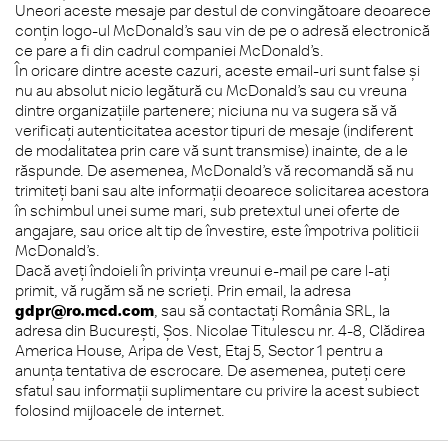
Uneori aceste mesaje par destul de convingătoare deoarece
conțin logo-ul McDonald’s sau vin de pe o adresă electronică
ce pare a fi din cadrul companiei McDonald’s.
În oricare dintre aceste cazuri, aceste email-uri sunt false și
nu au absolut nicio legătură cu McDonald’s sau cu vreuna
dintre organizațiile partenere; niciuna nu va sugera să vă
verificați autenticitatea acestor tipuri de mesaje (indiferent
de modalitatea prin care vă sunt transmise) inainte, de a le
răspunde. De asemenea, McDonald’s vă recomandă să nu
trimiteți bani sau alte informații deoarece solicitarea acestora
în schimbul unei sume mari, sub pretextul unei oferte de
angajare, sau orice alt tip de învestire, este împotriva politicii
McDonald’s.
Dacă aveți îndoieli în privința vreunui e-mail pe care l-ați
primit, vă rugăm să ne scrieți. Prin email, la adresa
gdpr@ro.mcd.com
, sau să contactați România SRL, la
adresa din București, Șos. Nicolae Titulescu nr. 4-8, Clădirea
America House, Aripa de Vest, Etaj 5, Sector 1 pentru a
anunța tentativa de escrocare. De asemenea, puteți cere
sfatul sau informații suplimentare cu privire la acest subiect
folosind mijloacele de internet.