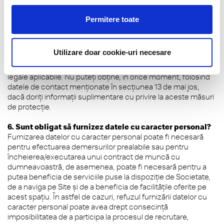
a datelor dumneavoastră cu caracter personal, indiferent de
locul în care acestea sunt transferate și ne vom asigura că
Permitere toate
aceste transferuri internaționale sunt efectuate sub rezerva
unor măsuri de protecție adecvate (cum ar fi, în baza unor
Clauze Contractuale Standard aprobate de Comisia
Utilizare doar cookie-uri necesare
Europeană) așa cum se impune prin Regulamentul General
privind Protecția Datelor (UE) 2016/679 sau prin alte dispoziții
legale aplicabile. Nu puteți obține, în orice moment, folosind
datele de contact menționate în secțiunea 13 de mai jos,
dacă doriți informații suplimentare cu privire la aceste măsuri
de protecție.
6. Sunt obligat să furnizez datele cu caracter personal?
Furnizarea datelor cu caracter personal poate fi necesară
pentru efectuarea demersurilor prealabile sau pentru
încheierea/executarea unui contract de muncă cu
dumneavoastră, de asemenea, poate fi necesară pentru a
putea beneficia de serviciile puse la dispoziție de Societate,
de a naviga pe Site și de a beneficia de facilitățile oferite pe
acest spațiu. În astfel de cazuri, refuzul furnizării datelor cu
caracter personal poate avea drept consecință
imposibilitatea de a participa la procesul de recrutare,