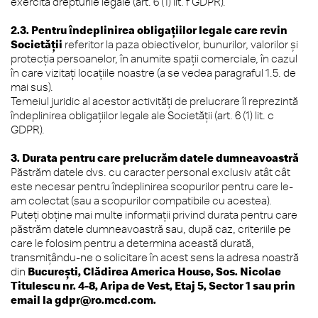
exercita drepturile legale (art. 6 (1) lit. f GDPR).
2.3. Pentru îndeplinirea obligațiilor legale care revin
Societății
referitor la paza obiectivelor, bunurilor, valorilor și
protecția persoanelor, în anumite spații comerciale, în cazul
în care vizitați locațiile noastre (a se vedea paragraful 1.5. de
mai sus).
Temeiul juridic al acestor activități de prelucrare îl reprezintă
îndeplinirea obligațiilor legale ale Societății (art. 6 (1) lit. c
GDPR).
3. Durata pentru care prelucrăm datele dumneavoastră
Păstrăm datele dvs. cu caracter personal exclusiv atât cât
este necesar pentru îndeplinirea scopurilor pentru care le-
am colectat (sau a scopurilor compatibile cu acestea).
Puteți obține mai multe informații privind durata pentru care
păstrăm datele dumneavoastră sau, după caz, criteriile pe
care le folosim pentru a determina această durată,
transmițându-ne o solicitare în acest sens la adresa noastră
din
București, Clădirea America House, Sos. Nicolae
Titulescu nr. 4-8, Aripa de Vest, Etaj 5, Sector 1 sau prin
email la
gdpr@ro.mcd.com
.