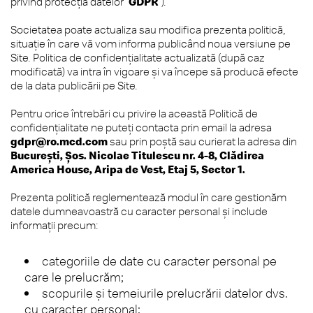
privind protecția datelor “
GDPR
”).
Societatea poate actualiza sau modifica prezenta politică,
situație în care vă vom informa publicând noua versiune pe
Site. Politica de confidențialitate actualizată (după caz
modificată) va intra în vigoare și va începe să producă efecte
de la data publicării pe Site.
Pentru orice întrebări cu privire la această Politică de
confidențialitate ne puteți contacta prin email la adresa
gdpr@ro.mcd.com
sau prin poștă sau curierat la adresa din
Bucureşti, Șos. Nicolae Titulescu nr. 4-8, Clădirea
America House, Aripa de Vest, Etaj 5, Sector 1.
Prezenta politică reglementează modul în care gestionăm
datele dumneavoastră cu caracter personal și include
informații precum:
categoriile de date cu caracter personal pe
care le prelucrăm;
scopurile și temeiurile prelucrării datelor dvs.
cu caracter personal;