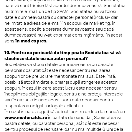
care vă sunt trimise fără acordul dumneavoastră. Societatea
nu trimite e-mail-uri de tip SPAM. Societatea nu va folosi
datele dumneavoastră cu caracter personal (inclusiv dar
nelimitat la adresa de e-mail) în scopuri de marketing, în
acest sens, decât la cererea dumneavoastră sau dacă
dumneavoastră nu v-ați exprimat consimțământul în acest
sens
în mod expres.
10. Pentru ce perioadă de timp poate Societatea să vă
stocheze datele cu caracter personal?
Societatea va stoca datele dumneavoastră cu caracter
personal doar atât cât este necesar pentru realizarea
scopurilor de prelucrare menționate mai sus. Este, însă,
posibil să stocăm datele, chiar și după atingerea acestor
scopuri, în cazul în care acest lucru este necesar pentru
îndeplinirea obligațiilor legale, pentru a ne proteja interesele
sau în cazurile în care acest lucru este necesar pentru
respectarea obligațiilor legale aplicabile.
În cazul în care alegeți să aplicați pentru un loc de muncă pe
www.mcdonalds.ro
în calitate de candidat, Societatea va
păstra datele, cu caracter personal, atât cât este necesar
pentru procesul de recrutare, dar nu mai mult de 6 luni de la