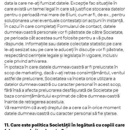
data la care ne-ați furnizat datele. Excepție fac situațiile în
care există un temei legal în care să justifice stocarea datelor
pentru o perioadă mai mare de 6 luni, cum ar fi, de ex., pentru
soluționarea unei eventuale contestații ori acțiuni în instanță.
În cazul în care completați Formularul de contact, datele
dumneavoastră personale vor fi păstrate de către Societate,
pe perioada cât acestea sunt folosite pentru a vă putea
răspunde. Informațiile sau datele colectate statistic pe care
le-ați sesizat sau pe care le aduceți în discuție vor fi păstrate,
respectând cerințele legale și legislația în vigoare, inclusiv
cele privind arhivarea.
În ipoteza în care datele dumneavoastră ar fi prelucrate în
scop de marketing, dacă v-ați retras consimțământul, venitul
astfel de prelucrare, Societatea va înceta orice utilizare a
datelor dumneavoastră cu caracter personal în acest scop,
fără însă a afecta prelucrarea desfășurată de Societate pe
baza consimțământului exprimat de către dumneavoastră
înainte de retragerea acestuia.
Vă reamintim că aveți dreptul de a cere ca în orice moment
datele dumneavoastră cu caracter personal să fie șterse.
11. Care este politica Societății în legătură cu copiii care