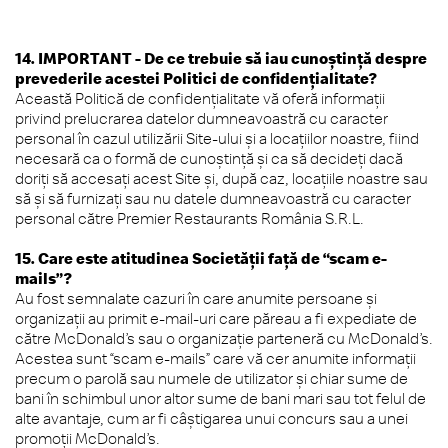
14. IMPORTANT - De ce trebuie să iau cunoștință despre
prevederile acestei Politici de confidențialitate?
Această Politică de confidențialitate vă oferă informații
privind prelucrarea datelor dumneavoastră cu caracter
personal în cazul utilizării Site-ului și a locațiilor noastre, fiind
necesară ca o formă de cunoștință și ca să decideți dacă
doriți să accesați acest Site și, după caz, locațiile noastre sau
să și să furnizați sau nu datele dumneavoastră cu caracter
personal către Premier Restaurants România S.R.L.
15. Care este atitudinea Societății față de “scam e-
mails”?
Au fost semnalate cazuri în care anumite persoane și
organizații au primit e-mail-uri care păreau a fi expediate de
către McDonald’s sau o organizație parteneră cu McDonald’s.
Acestea sunt “scam e-mails” care vă cer anumite informații
precum o parolă sau numele de utilizator și chiar sume de
bani în schimbul unor altor sume de bani mari sau tot felul de
alte avantaje, cum ar fi câștigarea unui concurs sau a unei
promoții McDonald’s.