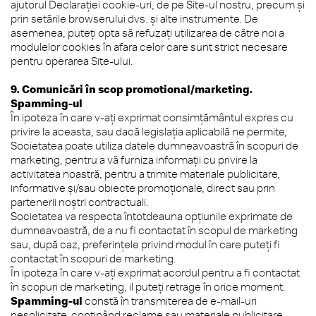
ajutorul Declarației cookie-uri, de pe Site-ul nostru, precum și
prin setările browserului dvs. și alte instrumente. De
asemenea, puteți opta să refuzați utilizarea de către noi a
modulelor cookies în afara celor care sunt strict necesare
pentru operarea Site-ului.
9. Comunicări în scop promotional/marketing.
Spamming-ul
În ipoteza în care v-ați exprimat consimțământul expres cu
privire la aceasta, sau dacă legislația aplicabilă ne permite,
Societatea poate utiliza datele dumneavoastră în scopuri de
marketing, pentru a vă furniza informații cu privire la
activitatea noastră, pentru a trimite materiale publicitare,
informative și/sau obiecte promoționale, direct sau prin
partenerii noștri contractuali.
Societatea va respecta întotdeauna opțiunile exprimate de
dumneavoastră, de a nu fi contactat în scopul de marketing
sau, după caz, preferințele privind modul în care puteți fi
contactat în scopuri de marketing.
În ipoteza în care v-ați exprimat acordul pentru a fi contactat
în scopuri de marketing, il puteți retrage în orice moment.
Spamming-ul
constă în transmiterea de e-mail-uri
nesolicitate, conținând reclame sau materiale publicitare,