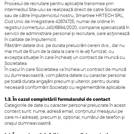
Procesul de recrutare pentru aplicațiile transmise prin
intermediul Site-ului se realizează direct de catre Societate
sau de către împuternicitul nostru, Smartree HRTECH SRL,
Cod Unic de Inregistrare 42674725, numar de ordine în
registrul comerțului J40/6894/2020, companie specializată în
servicii de administrare personal şi recrutare, care acţionează
în calitate de împuternicit.
Păstrăm datele dvs. pe durata prelucrării cererii dvs., dar nu
mai mult de 6 luni de la data la care ni le-ați furnizat, cu
excepția situației în care încheiați un contract de muncă cu
Societatea.
În cazul în care Societatea va încheia un contract de muncă
cu dumneavoastră, vom păstra datele cu caracter personal
pe toată durata angajării precum și ulterior, pentru durata
necesară conformării Societații cu reglementările aplicabile.
1.3. În cazul completării formularului de contact
Categoriile de date cu caracter personal prelucrate în acest
context sunt: nume, adresă email, conținutul mesajului pe
care ni-l adresați, precum și, opțional, numărul de telefon și
orașul dumneavoastră.