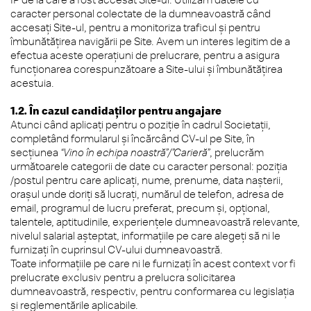
caracter personal colectate de la dumneavoastră când
accesați Site-ul, pentru a monitoriza traficul şi pentru
îmbunătăţirea navigării pe Site. Avem un interes legitim de a
efectua aceste operațiuni de prelucrare, pentru a asigura
funcţionarea corespunzătoare a Site-ului şi îmbunătăţirea
acestuia.
1.2. În cazul candidaţilor pentru angajare
Atunci când aplicaţi pentru o poziţie în cadrul Societații,
completând formularul și încărcând CV-ul pe Site, în
secţiunea
“Vino în echipa noastră”/”Carieră”
, prelucrăm
următoarele categorii de date cu caracter personal: poziția
/postul pentru care aplicați, nume, prenume, data naşterii,
oraşul unde doriți să lucrați, numărul de telefon, adresa de
email, programul de lucru preferat, precum și, opțional,
talentele, aptitudinile, experiențele dumneavoastră relevante,
nivelul salarial așteptat, informațiile pe care alegeți să ni le
furnizați în cuprinsul CV-ului dumneavoastră.
Toate informațiile pe care ni le furnizați în acest context vor fi
prelucrate exclusiv pentru a prelucra solicitarea
dumneavoastră, respectiv, pentru conformarea cu legislația
și reglementările aplicabile.