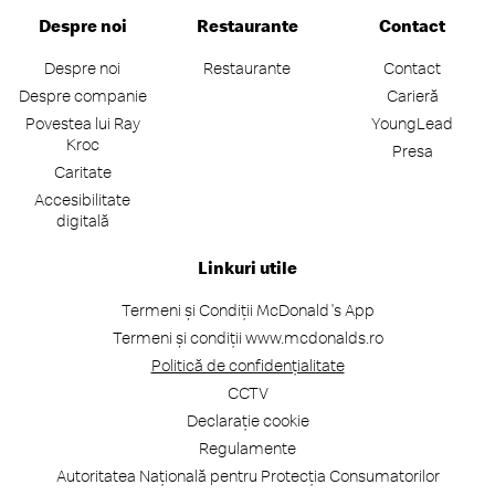
Despre noi
Restaurante
Contact
Despre noi
Restaurante
Contact
Despre companie
Carieră
Povestea lui Ray
YoungLead
Kroc
Presa
Caritate
Accesibilitate
digitală
Linkuri utile
Termeni și Condiții McDonald's App
Termeni și condiții www.mcdonalds.ro
Politică de confidențialitate
CCTV
Declarație cookie
Regulamente
Autoritatea Națională pentru Protecția Consumatorilor