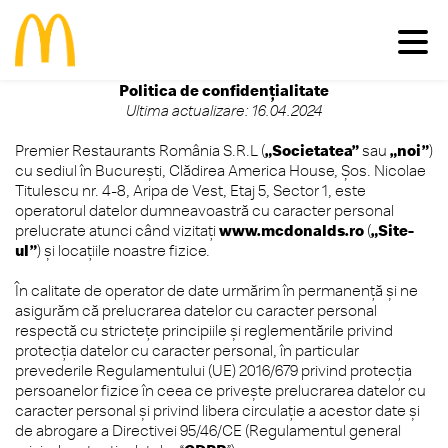
Politica de confidențialitate
Ultima actualizare: 16.04.2024
Meniu
Premier Restaurants România S.R.L (
„Societatea”
sau
„noi”
)
cu sediul în Bucureşti, Clădirea America House, Șos. Nicolae
Familie
Pui
Deserturi
Titulescu nr. 4-8, Aripa de Vest, Etaj 5, Sector 1, este
Vită
Salate
operatorul datelor dumneavoastră cu caracter personal
Comunitate
Happy Meal®
Porc
Micul Dejun
prelucrate atunci când vizitați
www.mcdonalds.ro
(
„Site-
ul”
) și locațiile noastre fizice.
Peşte
Gustări
Restaurante
Impactul economic în România
Cartofi
Happy Meal®
Inițiative sustenabile
În calitate de operator de date urmărim în permanenţă şi ne
Vino în echipa noastră
Băuturi
Meniuri
asigurăm că prelucrarea datelor cu caracter personal
Casa Ronald McDonald® România
Vezi toate
Sosuri
respectă cu stricteţe principiile şi reglementările privind
Grant my passion
McCafé®
protecţia datelor cu caracter personal, în particular
produsele >
McDelivery >
prevederile Regulamentului (UE) 2016/679 privind protecţia
#cevabundestiut
persoanelor fizice în ceea ce priveşte prelucrarea datelor cu
caracter personal şi privind libera circulaţie a acestor date și
de abrogare a Directivei 95/46/CE (Regulamentul general