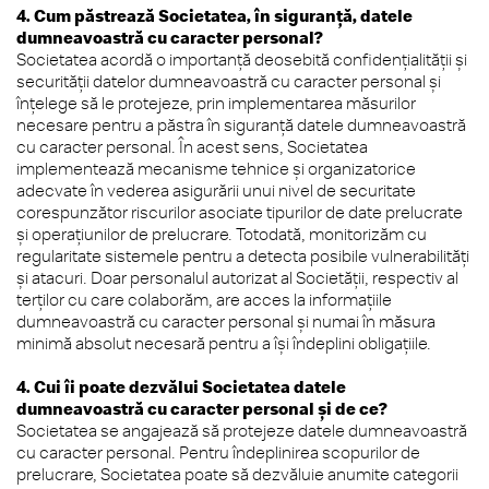
4. Cum păstrează Societatea, în siguranță, datele
dumneavoastră cu caracter personal?
Societatea acordă o importanță deosebită confidențialității și
securității datelor dumneavoastră cu caracter personal și
înțelege să le protejeze, prin implementarea măsurilor
necesare pentru a păstra în siguranță datele dumneavoastră
cu caracter personal. În acest sens, Societatea
implementează mecanisme tehnice și organizatorice
adecvate în vederea asigurării unui nivel de securitate
corespunzător riscurilor asociate tipurilor de date prelucrate
și operațiunilor de prelucrare. Totodată, monitorizăm cu
regularitate sistemele pentru a detecta posibile vulnerabilități
și atacuri. Doar personalul autorizat al Societății, respectiv al
terților cu care colaborăm, are acces la informațiile
dumneavoastră cu caracter personal și numai în măsura
minimă absolut necesară pentru a își îndeplini obligațiile.
4. Cui îi poate dezvălui Societatea datele
dumneavoastră cu caracter personal și de ce?
Societatea se angajează să protejeze datele dumneavoastră
cu caracter personal. Pentru îndeplinirea scopurilor de
prelucrare, Societatea poate să dezvăluie anumite categorii