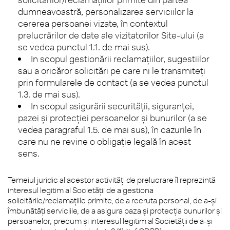
dumneavoastră, personalizarea serviciilor la
cererea persoanei vizate, în contextul
prelucrărilor de date ale vizitatorilor Site-ului (a
se vedea punctul 1.1. de mai sus).
In scopul gestionării reclamațiilor, sugestiilor
sau a oricăror solicitări pe care ni le transmiteți
prin formularele de contact (a se vedea punctul
1.3. de mai sus).
In scopul asigurării securității, siguranței,
pazei și protecției persoanelor și bunurilor (a se
vedea paragraful 1.5. de mai sus), în cazurile în
care nu ne revine o obligație legală în acest
sens.
Temeiul juridic al acestor activități de prelucrare îl reprezintă
interesul legitim al Societății de a gestiona
solicitările/reclamațiile primite, de a recruta personal, de a-și
îmbunătăți serviciile, de a asigura paza și protecția bunurilor și
persoanelor, precum și interesul legitim al Societății de a-și