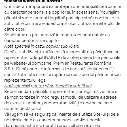
folosesc website-ul nostru?
Considerăm important să protejăm confidențialitatea datelor
cu caracter personal ale copiilor și, în acest sens, încurajăm
părinții și reprezentanții legali să participe și să monitorizeze
activitățile on-line ale acestora, inclusiv utilizarea Site-ului de
către copii.
Societatea nu prelucrează în mod intenționat datele cu
caracter personal ale copiilor.
Notă specială în cazul copiilor sub 16 ani
Dacă ai sub 16 ani, te sfătuim să te consulți cu părinții sau cu
reprezentantul legal ÎNAINTE de a oferi datele tale personale
pe website-ul companiei Premier Restaurants România
S.R.L. Dacă anumite informații din această secțiune nu îți
sunt în totalitate clare, te rugăm să ceri acordul părintelui sau
reprezentantului legal.
Notă specială pentru părinții copiilor sub 16 ani
Recomandăm părinților/reprezentanților legali să verifice și
să monitorizeze în mod regulat modul de utilizare a adresei
de e-mail a copiilor, precum și activitățile on-line pe care
copiii le desfășoară.
Vă rugăm să vă asigurați că, înainte de a utiliza Site-ul și de a
ne trimite date cu caracter personal on-line, copilul
dumneavoastră v-a cerut în prealabil permisiunea.