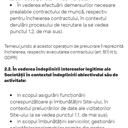
În vederea efectuării demersurilor necesare
prealabile contractului de muncă, respectiv
pentru încheierea contractului, în contextul
derulării procesului de recrutare
(a se vedea
punctul 1.2. de mai sus).
Temeiul juridic al acestor operațiuni de prelucrare îl reprezintă
încheierea, respectiv executarea contractului (art. 6(1) lit b,
GDPR).
2.2. În vederea îndeplinirii intereselor legitime ale
Societății în contextul îndeplinirii obiectivului său de
activitate:
In scopul asigurării funcționării
corespunzătoare și îmbunătățirii Site-ului, în
contextul prelucrărilor de date ale vizitatorilor
Site-ului (a se vedea punctul 1.1. de mai sus).
In scopul îmbunătățirii serviciilor, gestionării
solicitărilor/reclamațiilor primite din partea