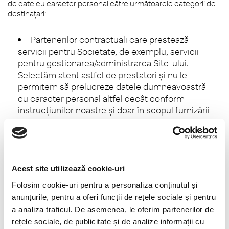
de date cu caracter personal către următoarele categorii de
destinațari:
Partenerilor contractuali care prestează
servicii pentru Societate, de exemplu, servicii
pentru gestionarea/administrarea Site-ului.
Selectăm atent astfel de prestatori și nu le
permitem să prelucreze datele dumneavoastră
cu caracter personal altfel decât conform
instrucțiunilor noastre și doar în scopul furnizării
serviciilor către noi;
Altor societăți din cadrul grupului din care
face parte Societatea, pentru posibile inițiative
de promovare comună;
Autorităților publice, ca răspuns la solicitări
Acest site utilizează cookie-uri
de informații din partea acestora sau pentru
Folosim cookie-uri pentru a personaliza conținutul și
protejarea drepturilor, patrimoniului sau
anunțurile, pentru a oferi funcții de rețele sociale și pentru
siguranței Societății;
a analiza traficul. De asemenea, le oferim partenerilor de
Pentru protejarea drepturilor noastre în
rețele sociale, de publicitate și de analize informații cu
cadrul unor litigii;