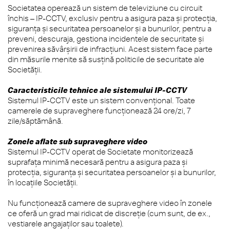
Societatea operează un sistem de televiziune cu circuit
închis – IP-CCTV, exclusiv pentru a asigura paza și protecția,
siguranța și securitatea persoanelor și a bunurilor, pentru a
preveni, descuraja, gestiona incidentele de securitate și
prevenirea săvârșirii de infracțiuni. Acest sistem face parte
din măsurile menite să susțină politicile de securitate ale
Societății.
Caracteristicile tehnice ale sistemului IP-CCTV
Sistemul IP-CCTV este un sistem convențional. Toate
camerele de supraveghere funcționează 24 ore/zi, 7
zile/săptămână.
Zonele aflate sub supraveghere video
Sistemul IP-CCTV operat de Societate monitorizează
suprafața minimă necesară pentru a asigura paza și
protecția, siguranța și securitatea persoanelor și a bunurilor,
în locațiile Societății.
Nu funcționează camere de supraveghere video în zonele
ce oferă un grad mai ridicat de discreție (cum sunt, de ex.,
vestiarele angajaților sau toalete).