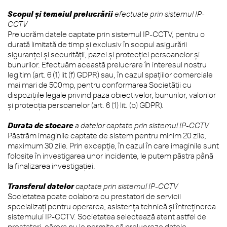
Scopul și temeiul prelucrării
efectuate prin sistemul IP-
CCTV
Prelucrăm datele captate prin sistemul IP-CCTV, pentru o
durată limitată de timp și exclusiv în scopul asigurării
siguranței și securității, pazei și protecției persoanelor și
bunurilor. Efectuăm această prelucrare în interesul nostru
legitim (art. 6 (1) lit (f) GDPR) sau, în cazul spațiilor comerciale
mai mari de 500mp, pentru conformarea Societății cu
dispozițiile legale privind paza obiectivelor, bunurilor, valorilor
și protecția persoanelor (art. 6 (1) lit. (b) GDPR).
Durata de stocare
a datelor captate prin sistemul IP-CCTV
Păstrăm imaginile captate de sistem pentru minim 20 zile,
maximum 30 zile. Prin excepție, în cazul în care imaginile sunt
folosite în investigarea unor incidente, le putem păstra până
la finalizarea investigației.
Transferul datelor
captate prin sistemul IP-CCTV
Societatea poate colabora cu prestatori de servicii
specializați pentru operarea, asistența tehnică și întreținerea
sistemului IP-CCTV. Societatea selectează atent astfel de
prestatori, cărora nu le permite să prelucreze datele