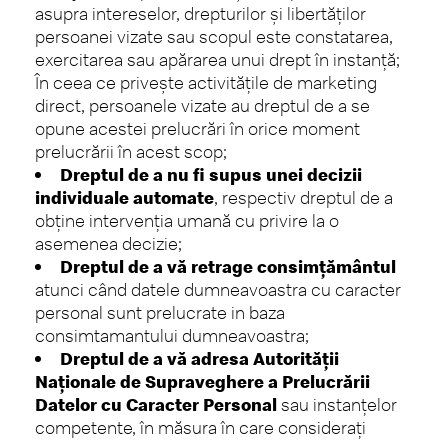
asupra intereselor, drepturilor și libertăților
persoanei vizate sau scopul este constatarea,
exercitarea sau apărarea unui drept în instanță;
În ceea ce priveşte activităţile de marketing
direct, persoanele vizate au dreptul de a se
opune acestei prelucrări în orice moment
prelucrării în acest scop;
Dreptul de a nu fi supus unei decizii
individuale automate
, respectiv dreptul de a
obţine intervenţia umană cu privire la o
asemenea decizie;
Dreptul de a vă retrage consimţământul
atunci când datele dumneavoastra cu caracter
personal sunt prelucrate in baza
consimtamantului dumneavoastra;
Dreptul de a vă adresa Autorităţii
Naţionale de Supraveghere a Prelucrării
Datelor cu Caracter Personal
sau instanţelor
competente, în măsura în care consideraţi