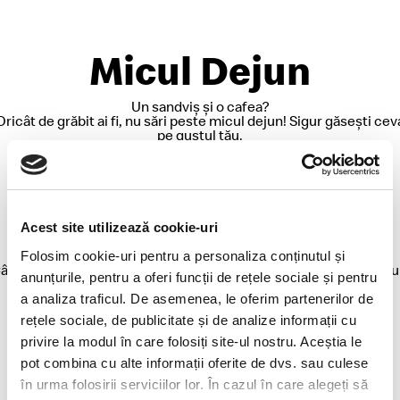
Micul Dejun
Un sandviș și o cafea?
Oricât de grăbit ai fi, nu sări peste micul dejun! Sigur găsești cev
pe gustul tău.
Gustări
Acest site utilizează cookie-uri
Ești pe fugă?
Folosim cookie-uri pentru a personaliza conținutul și
ând n-ai timp de masă, treci pe la Mec și potolește-ți foamea cu
anunțurile, pentru a oferi funcții de rețele sociale și pentru
gustare rapidă!
a analiza traficul. De asemenea, le oferim partenerilor de
rețele sociale, de publicitate și de analize informații cu
privire la modul în care folosiți site-ul nostru. Aceștia le
McCafé®
pot combina cu alte informații oferite de dvs. sau culese
în urma folosirii serviciilor lor. În cazul în care alegeți să