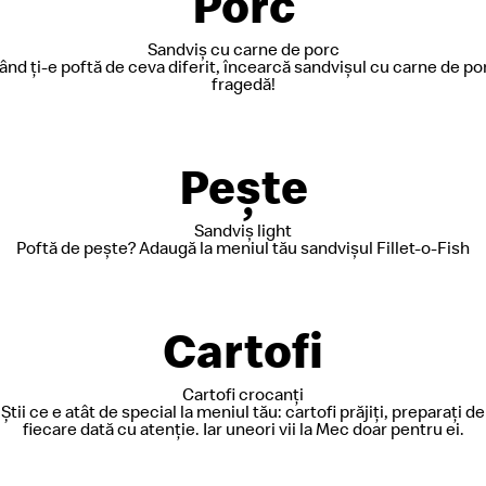
Porc
Sandviș cu carne de porc
ând ți-e poftă de ceva diferit, încearcă sandvișul cu carne de po
fragedă!
Peşte
Sandviș light
Poftă de pește? Adaugă la meniul tău sandvișul Fillet-o-Fish
Cartofi
Cartofi crocanți
Știi ce e atât de special la meniul tău: cartofi prăjiți, preparați de
fiecare dată cu atenție. Iar uneori vii la Mec doar pentru ei.