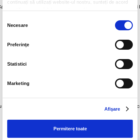
Ne vedem la cafea
continuați să utilizați website-ul nostru, sunteți de acord
afea sau limonadă și o prăjitură alături. Răsfață-te așa cum vrei 
cu utilizarea modulelor noastre cookie.
McCafé®!
Selecția
Necesare
consimțământului
Happy Meal®
Preferinţe
Meniul cu surprize
Meniul plin de zâmbete te așteaptă mereu cu noi surprize.
Statistici
Sosuri
Marketing
Tu alegi sosul
 ce sos preferi să fie cartofii? Sau poate azi ai adăuga ceva spec
Afişare
burgerului tău? Câte sosuri, atâtea opțiuni.
Permitere toate