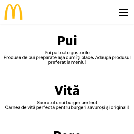
Pui
Meniu
Familie
Pui pe toate gusturile
Pui
Deserturi
Produse de pui preparate așa cum îți place. Adaugă produsul
Vită
Salate
preferat la meniu!
Comunitate
Happy Meal®
Porc
Micul Dejun
Peşte
Gustări
Restaurante
Impactul economic în România
Cartofi
Happy Meal®
Vită
Inițiative sustenabile
Vino în echipa noastră
Băuturi
Meniuri
Casa Ronald McDonald® România
Vezi toate
Sosuri
Grant my passion
McCafé®
Secretul unui burger perfect
produsele >
McDelivery >
Carnea de vită perfectă pentru burgeri savuroși și originali!
#cevabundestiut