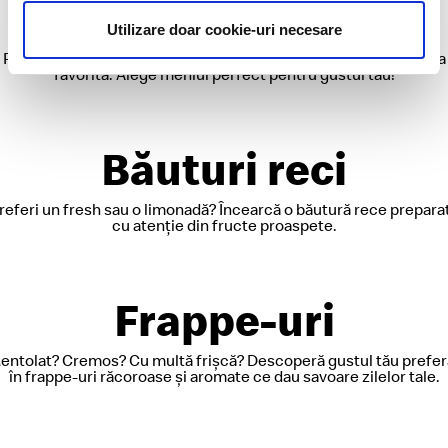
Meniuri
Utilizare doar cookie-uri necesare
Porc, vită, pui sau pește?
Produsul tău preferat, alături de o porție de cartofi și băutura ta
favorită. Alege meniul perfect pentru gustul tău!
Băuturi reci
referi un fresh sau o limonadă? Încearcă o băutură rece prepara
cu atenție din fructe proaspete.
Frappe-uri
entolat? Cremos? Cu multă frișcă? Descoperă gustul tău prefer
în frappe-uri răcoroase și aromate ce dau savoare zilelor tale.