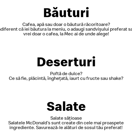
Băuturi
Cafea, apă sau doar o băutură răcoritoare?
ndiferent că iei băutura la meniu, o adaugi sandvișului preferat s
vrei doar o cafea, la Mec ai de unde alege!
Deserturi
Poftă de dulce?
Ce să fie, plăcintă, înghețată, iaurt cu fructe sau shake?
Salate
Salate sățioase
Salatele McDonald’s sunt create din cele mai proaspete
ingrediente. Savurează-le alături de sosul tău preferat!