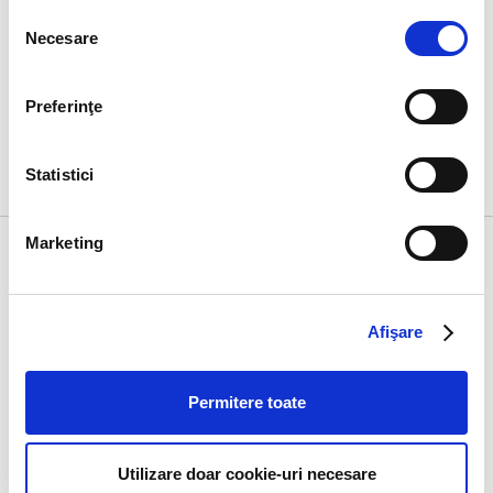
Selecția
Necesare
consimțământului
Preferinţe
Statistici
Marketing
Despre noi
Restaurante
Contact
Despre noi
Restaurante
Contact
Despre companie
Carieră
Afişare
Povestea lui Ray
YoungLead
Kroc
Presa
Caritate
Permitere toate
Accesibilitate
digitală
Utilizare doar cookie-uri necesare
Linkuri utile