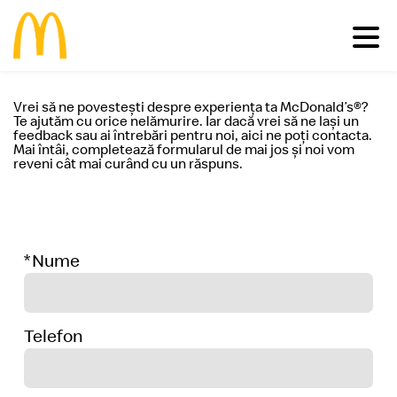
Vrei să ne povestești despre experiența ta McDonald’s®?
Meniu
Te ajutăm cu orice nelămurire. Iar dacă vrei să ne lași un
feedback sau ai întrebări pentru noi, aici ne poți contacta.
Mai întâi, completează formularul de mai jos și noi vom
Familie
Pui
Deserturi
reveni cât mai curând cu un răspuns.
Vită
Salate
Comunitate
Happy Meal®
Porc
Micul Dejun
Peşte
Gustări
Restaurante
Impactul economic în România
Cartofi
Happy Meal®
Inițiative sustenabile
Nume
Vino în echipa noastră
Băuturi
Meniuri
Casa Ronald McDonald® România
Vezi toate
Sosuri
Grant my passion
McCafé®
produsele >
McDelivery >
Telefon
#cevabundestiut