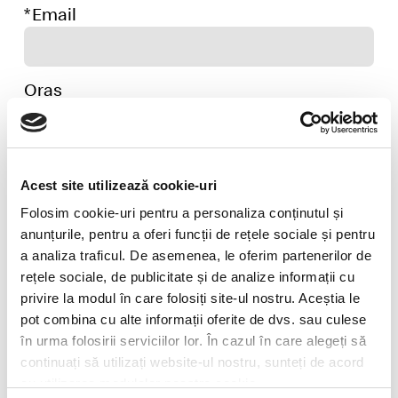
Email
Oraș
Sunt de acord cu
Politica de Confidenţialitate
.
Acest site utilizează cookie-uri
*
Câmpurile Nume, Email și Mesaj sunt obligatorii.
Folosim cookie-uri pentru a personaliza conținutul și
Mesaj
anunțurile, pentru a oferi funcții de rețele sociale și pentru
a analiza traficul. De asemenea, le oferim partenerilor de
rețele sociale, de publicitate și de analize informații cu
privire la modul în care folosiți site-ul nostru. Aceștia le
pot combina cu alte informații oferite de dvs. sau culese
în urma folosirii serviciilor lor. În cazul în care alegeți să
continuați să utilizați website-ul nostru, sunteți de acord
Vă rugăm să introduceți mesajul dumneavoastră.
Acesta trebuie să conțină cel puțin 20 de caractere.
cu utilizarea modulelor noastre cookie.