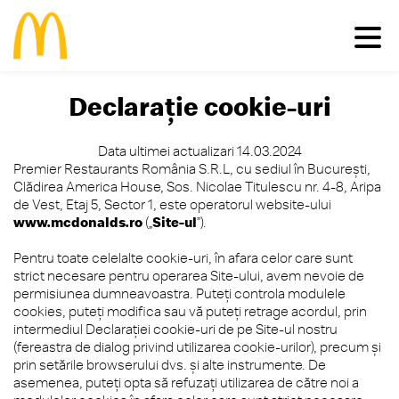
Declarație cookie-uri
Meniu
Data ultimei actualizari 14.03.2024
Familie
Pui
Deserturi
Premier Restaurants România S.R.L, cu sediul în Bucureşti,
Vită
Salate
Clădirea America House, Sos. Nicolae Titulescu nr. 4-8, Aripa
Comunitate
Happy Meal®
Porc
Micul Dejun
de Vest, Etaj 5, Sector 1, este operatorul website-ului
www.mcdonalds.ro
(„
Site-ul
”).
Peşte
Gustări
Restaurante
Impactul economic în România
Cartofi
Happy Meal®
Inițiative sustenabile
Pentru toate celelalte cookie-uri, în afara celor care sunt
Vino în echipa noastră
Băuturi
Meniuri
strict necesare pentru operarea Site-ului, avem nevoie de
Casa Ronald McDonald® România
Vezi toate
Sosuri
permisiunea dumneavoastra. Puteţi controla modulele
Grant my passion
McCafé®
cookies, puteți modifica sau vă puteți retrage acordul, prin
produsele >
McDelivery >
intermediul Declarației cookie-uri de pe Site-ul nostru
#cevabundestiut
(fereastra de dialog privind utilizarea cookie-urilor), precum și
prin setările browserului dvs. şi alte instrumente. De
asemenea, puteţi opta să refuzaţi utilizarea de către noi a