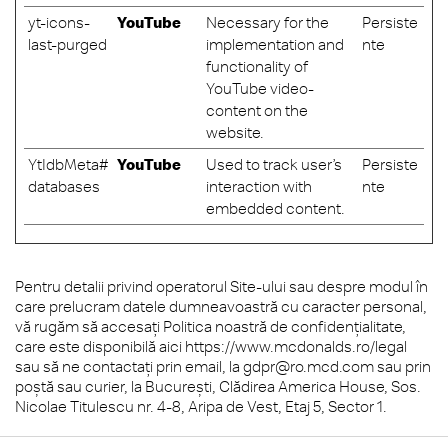
yt-icons-
YouTube
Necessary for the
Persiste
last-purged
implementation and
nte
functionality of
YouTube video-
content on the
website.
YtIdbMeta#
YouTube
Used to track user’s
Persiste
databases
interaction with
nte
embedded content.
Pentru detalii privind operatorul Site-ului sau despre modul în
care prelucram datele dumneavoastră cu caracter personal,
vă rugăm să accesați Politica noastră de confidențialitate,
care este disponibilă aici https://www.mcdonalds.ro/legal
sau să ne contactați prin email, la
gdpr@ro.mcd.com
sau prin
poștă sau curier, la Bucureşti, Clădirea America House, Sos.
Nicolae Titulescu nr. 4-8, Aripa de Vest, Etaj 5, Sector 1.