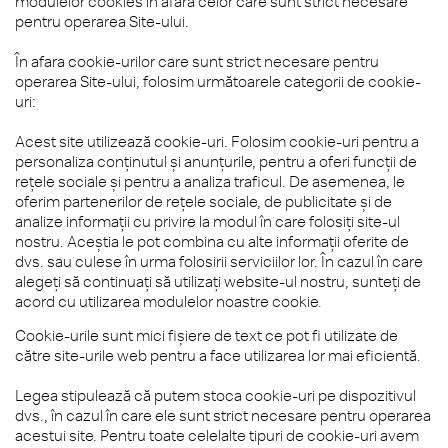
modulelor cookies în afara celor care sunt strict necesare
pentru operarea Site-ului.
În afara cookie-urilor care sunt strict necesare pentru
operarea Site-ului, folosim următoarele categorii de cookie-
uri:
Acest site utilizează cookie-uri. Folosim cookie-uri pentru a
personaliza conținutul și anunțurile, pentru a oferi funcții de
rețele sociale și pentru a analiza traficul. De asemenea, le
oferim partenerilor de rețele sociale, de publicitate și de
analize informații cu privire la modul în care folosiți site-ul
nostru. Aceștia le pot combina cu alte informații oferite de
dvs. sau culese în urma folosirii serviciilor lor. În cazul în care
alegeți să continuați să utilizați website-ul nostru, sunteți de
acord cu utilizarea modulelor noastre cookie.
Cookie-urile sunt mici fişiere de text ce pot fi utilizate de
către site-urile web pentru a face utilizarea lor mai eficientă.
Legea stipulează că putem stoca cookie-uri pe dispozitivul
dvs., în cazul în care ele sunt strict necesare pentru operarea
acestui site. Pentru toate celelalte tipuri de cookie-uri avem