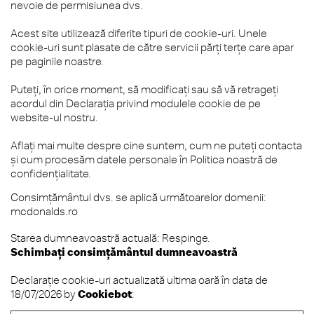
nevoie de permisiunea dvs.
Acest site utilizează diferite tipuri de cookie-uri. Unele
cookie-uri sunt plasate de către servicii părţi terţe care apar
pe paginile noastre.
Puteți, în orice moment, să modificați sau să vă retrageți
acordul din Declarația privind modulele cookie de pe
website-ul nostru.
Aflați mai multe despre cine suntem, cum ne puteți contacta
și cum procesăm datele personale în Politica noastră de
confidențialitate.
Consimţământul dvs. se aplică următoarelor domenii:
mcdonalds.ro
Starea dumneavoastră actuală: Respinge.
Schimbați consimțământul dumneavoastră
Declaraţie cookie-uri actualizată ultima oară în data de
18/07/2026 by
Cookiebot
: