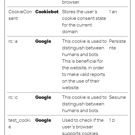
browser.
CookieCon
Cookiebot
Stores the user's
1 an
sent
cookie consent state
for the current
domain
rc::a
Google
This cookie is used to
Persiste
distinguish between
nte
humans and bots.
This is beneficial for
the website, in order
to make valid reports
on the use of their
website.
rc::c
Google
This cookie is used to
Sesiune
distinguish between
humans and bots.
test_cooki
Google
Used to check if the
1 zi
e
user's browser
supports cookies.