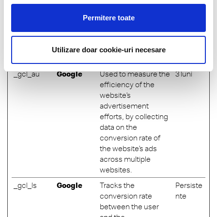
Platforms,
deliver a series of
Inc.
advertisement
Permitere toate
products such as real
time bidding from
third party
Utilizare doar cookie-uri necesare
advertisers.
_gcl_au
Google
Used to measure the
3 luni
efficiency of the
website’s
advertisement
efforts, by collecting
data on the
conversion rate of
the website’s ads
across multiple
websites.
_gcl_ls
Google
Tracks the
Persiste
conversion rate
nte
between the user