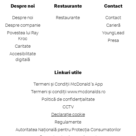
Despre noi
Restaurante
Contact
Despre noi
Restaurante
Contact
Despre companie
Carieră
Povestea lui Ray
YoungLead
Kroc
Presa
Caritate
Accesibilitate
digitală
Linkuri utile
Termeni și Condiții McDonald's App
Termeni și condiții www.mcdonalds.ro
Politică de confidențialitate
CCTV
Declarație cookie
Regulamente
Autoritatea Națională pentru Protecția Consumatorilor