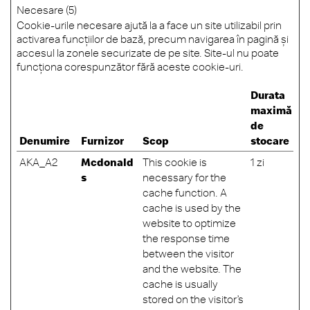
Necesare (5)
Cookie-urile necesare ajută la a face un site utilizabil prin
activarea funcţiilor de bază, precum navigarea în pagină şi
accesul la zonele securizate de pe site. Site-ul nu poate
funcţiona corespunzător fără aceste cookie-uri.
Durata
maximă
de
Denumire
Furnizor
Scop
stocare
AKA_A2
Mcdonald
This cookie is
1 zi
s
necessary for the
cache function. A
cache is used by the
website to optimize
the response time
between the visitor
and the website. The
cache is usually
stored on the visitor’s