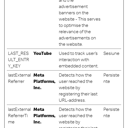
and the
advertisement
banners on the
website - This serves
to optimise the
relevance of the
advertisements on
the website.
LAST_RES
YouTube
Used to track user’s
Sesiune
ULT_ENTR
interaction with
Y_KEY
embedded content.
lastExternal
Meta
Detects how the
Persiste
Referrer
Platforms,
user reached the
nte
Inc.
website by
registering their last
URL-address.
lastExternal
Meta
Detects how the
Persiste
ReferrerTi
Platforms,
user reached the
nte
me
Inc.
website by