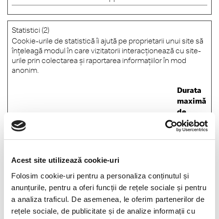
Statistici (2)
Cookie-urile de statistică îi ajută pe proprietarii unui site să
înţeleagă modul în care vizitatorii interacţionează cu site-
urile prin colectarea şi raportarea informaţiilor în mod
anonim.
Durata
maximă
de
Denumire
Furnizor
Scop
stocare
_ga
Google
Used to send data to
2 ani
Google Analytics
about the visitor's
Acest site utilizează cookie-uri
device and behavior.
Folosim cookie-uri pentru a personaliza conținutul și
Tracks the visitor
anunțurile, pentru a oferi funcții de rețele sociale și pentru
across devices and
a analiza traficul. De asemenea, le oferim partenerilor de
marketing channels.
rețele sociale, de publicitate și de analize informații cu
_ga_#
Google
Used to send data to
2 ani