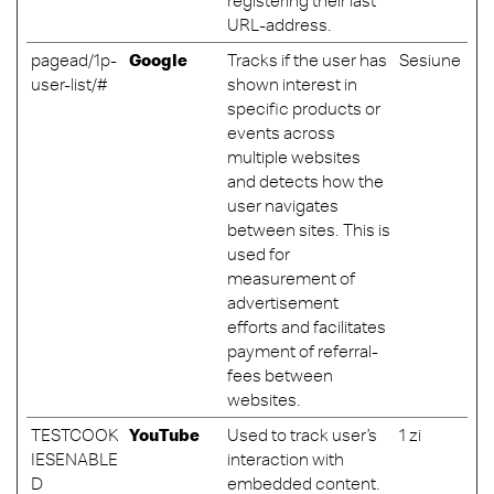
registering their last
URL-address.
pagead/1p-
Google
Tracks if the user has
Sesiune
user-list/#
shown interest in
specific products or
events across
multiple websites
and detects how the
user navigates
between sites. This is
used for
measurement of
advertisement
efforts and facilitates
payment of referral-
fees between
websites.
TESTCOOK
YouTube
Used to track user’s
1 zi
IESENABLE
interaction with
D
embedded content.