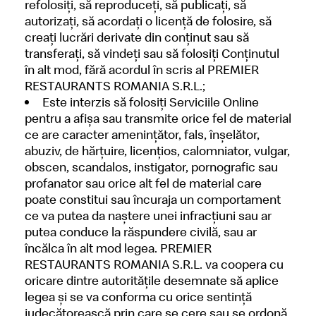
refolosiţi, să reproduceţi, să publicaţi, să
autorizaţi, să acordaţi o licenţă de folosire, să
creaţi lucrări derivate din conținut sau să
transferaţi, să vindeţi sau să folosiţi Conţinutul
în alt mod, fără acordul în scris al PREMIER
RESTAURANTS ROMANIA S.R.L.;
Este interzis să folosiţi Serviciile Online
pentru a afişa sau transmite orice fel de material
ce are caracter ameninţător, fals, înşelător,
abuziv, de hărţuire, licenţios, calomniator, vulgar,
obscen, scandalos, instigator, pornografic sau
profanator sau orice alt fel de material care
poate constitui sau încuraja un comportament
ce va putea da naştere unei infracţiuni sau ar
putea conduce la răspundere civilă, sau ar
încălca în alt mod legea. PREMIER
RESTAURANTS ROMANIA S.R.L. va coopera cu
oricare dintre autorităţile desemnate să aplice
legea şi se va conforma cu orice sentinţă
judecătorească prin care se cere sau se ordonă