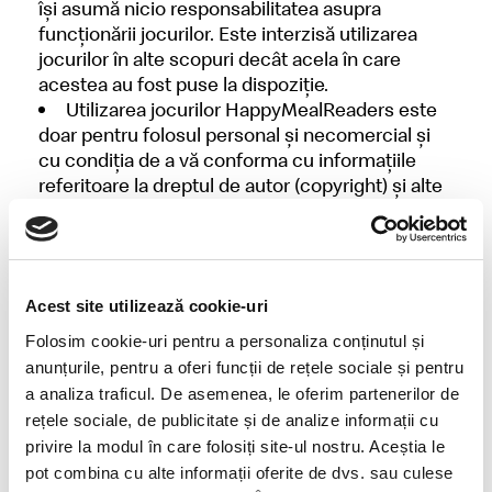
își asumă nicio responsabilitatea asupra
funcționării jocurilor. Este interzisă utilizarea
jocurilor în alte scopuri decât acela în care
acestea au fost puse la dispoziție.
Utilizarea jocurilor HappyMealReaders este
doar pentru folosul personal şi necomercial şi
cu condiţia de a vă conforma cu informaţiile
referitoare la dreptul de autor (copyright) şi alte
drepturi de proprietate intelectuală cuprinse în
Conţinut.
Acest site utilizează cookie-uri
4. Confidenţialitate
Folosim cookie-uri pentru a personaliza conținutul și
Orice date cu caracter personal precum: numele, adresa,
anunțurile, pentru a oferi funcții de rețele sociale și pentru
numărul de telefon sau adresa de e-mail a dumneavoastră
a analiza traficul. De asemenea, le oferim partenerilor de
pe care le transmiteţi pe Site prin poştă electronică sau
rețele sociale, de publicitate și de analize informații cu
prin altă modalitate, vor fi folosite în conformitate cu
Politica de Confidenţialitate. (Accesul se face prin Site).
privire la modul în care folosiți site-ul nostru. Aceștia le
Orice alt fel de comunicări sau materiale pe care le
pot combina cu alte informații oferite de dvs. sau culese
transmiteţi pe acest Site, precum întrebări, comentarii,