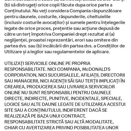
(b) să distrugeţi orice copii făcute dupa orice parte a
Conţinutului. Nu veţi considera Compania răspunzătoare
pentru daunele, costurile, răspunderile, cheltuielile
(inclusiv costurile avocaţilor) şi sumele pentru înţelegerile
legate de orice proces, preţentie sau acţiune depusă de
către un terţ împotriva Companiei drept rezultat al (a)
neglijenţei, proastei reprezentări, erori sau omitere din
partea dvs. sau (b) incălcării din partea dvs. a Condiţiilor de
Utilizare şi a legilor sau regulamentelor de aplicare.
UTILIZAŢI SERVICIILE ONLINE PE PROPRIA
RESPONSABILITATE. NICI COMPANIA, McDONALD’S
CORPORATION, NICI SUCURSALELE, AFILIAŢII, DIRECTORII
SAU MANAGERII, NICI AGENŢII SĂI SAU TERŢII IMPLICAŢI ÎN
CREAREA, PRODUCEREA SAU LIVRAREA SERVICIILOR
ONLINE NU SUNT RESPONSABILI PENTRU DAUNELE
DIRECTE, INDIRECTE, PUNITIVE, INCIDENTALE, SPECIALE,
LOGICE SAU ALTE DAUNE LEGATE DE UTILIZAREA ACESTUI
SITE SAU A CONŢINUTULUI, INDIFERENT DACĂ SE
REALIZEAZĂ PE BAZA UNUI CONTRACT,
RESPONSABILITATE STRICTĂ SAU ALTĂ MODALITATE,
CHIAR CU AVERTIZAREA PRIVIND POSIBILITATEA UNOR