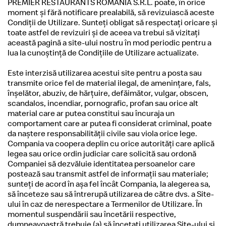
PREMIER RESTAURANTS ROMANIA S.R.L. poate, în orice
moment şi fără notificare prealabilă, să revizuiască aceste
Condiţii de Utilizare. Sunteţi obligat să respectaţi oricare şi
toate astfel de revizuiri şi de aceea va trebui să vizitaţi
această pagină a site-ului nostru în mod periodic pentru a
lua la cunoştinţă de Condiţiile de Utilizare actualizate.
Este interzisă utilizarea acestui site pentru a posta sau
transmite orice fel de material ilegal, de ameninţare, fals,
înşelător, abuziv, de hărţuire, defăimător, vulgar, obscen,
scandalos, incendiar, pornografic, profan sau orice alt
material care ar putea constitui sau încuraja un
comportament care ar putea fi considerat criminal, poate
da naştere responsabilităţii civile sau viola orice lege.
Compania va coopera deplin cu orice autorităţi care aplică
legea sau orice ordin judiciar care solicită sau ordonă
Companiei să dezvăluie identitatea persoanelor care
postează sau transmit astfel de informaţii sau materiale;
sunteţi de acord în aşa fel încât Compania, la alegerea sa,
să înceteze sau să întrerupă utilizarea de către dvs. a Site-
ului în caz de nerespectare a Termenilor de Utilizare. În
momentul suspendării sau încetării respective,
dumneavoastră trebuie (a) să încetaţi utilizarea Site-ului şi