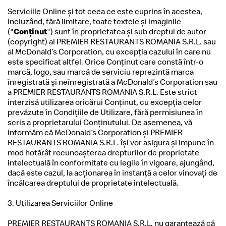
Serviciile Online şi tot ceea ce este cuprins în acestea,
incluzând, fără limitare, toate textele şi imaginile
("
Conţinut
") sunt în proprietatea şi sub dreptul de autor
(copyright) al PREMIER RESTAURANTS ROMANIA S.R.L. sau
al McDonald’s Corporation, cu excepţia cazului în care nu
este specificat altfel. Orice Conţinut care constă într-o
marcă, logo, sau marcă de serviciu reprezintă marca
înregistrată şi neînregistrată a McDonald’s Corporation sau
a PREMIER RESTAURANTS ROMANIA S.R.L. Este strict
interzisă utilizarea oricărui Conţinut, cu excepţia celor
prevăzute în Condiţiile de Utilizare, fără permisiunea în
scris a proprietarului Conţinutului. De asemenea, vă
informăm că McDonald’s Corporation şi PREMIER
RESTAURANTS ROMANIA S.R.L. îşi vor asigura şi impune în
mod hotărât recunoaşterea drepturilor de proprietate
intelectuală în conformitate cu legile în vigoare, ajungând,
dacă este cazul, la acţionarea în instanţă a celor vinovaţi de
încălcarea dreptului de proprietate intelectuală.
3. Utilizarea Serviciilor Online
PREMIER RESTAURANTS ROMANIA S.R.L. nu garantează că