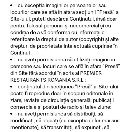
cu excepţia imaginilor persoanelor sau
locurilor care se află în afara secţiunii "Presă" al
Site-ului, puteti descărca Conţinutul, însă doar
pentru folosul personal şi necomercial şi cu
condiţia de a vă conforma cu informaţiile
referitoare la dreptul de autor (copyright) şi alte
drepturi de proprietate intelectuală cuprinse în
Conţinut;
nu aveţi permisiunea să utilizaţi imagini cu
persoane sau locuri care se află în afara "Presă"
din Site fără acordul în scris al PREMIER
RESTAURANTS ROMANIA S.R.L.;
conţinutul din secţiunea "Presă" al Site-ului
poate fi reprodus doar în scopuri editoriale în
ziare, reviste de circulaţie generală, publicaţii
comerciale şi posturi de radio şi televiziune;
nu aveţi permisiunea să distribuiţi, să
modificaţi, să copiaţi (cu excepţia celor mai sus
menţionate), să transmiteţi, să expuneţi, să