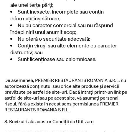
ale unei terţe părţi;
Sunt inexacte, incomplete sau conţin
informaţii înşelătoare;
Nu au caracter comercial sau nu răspund
îndeplinirii unui anumit scop;
Nu oferă o securitate adecvată;
Conţin viruşi sau alte elemente cu caracter
distructiv; sau
Sunt licenţioase sau calomnioase.
De asemenea, PREMIER RESTAURANTS ROMANIA S.R.L. nu
autorizează conţinutul sau orice alte produse şi servicii
prevăzute pe astfel de site-uri. Dacă intraţi printr-un link pe
astfel de site-uri sau pe acest site, vă asumaţi personal
riscul, fără a exista în acest sens permisiunea PREMIER
RESTAURANTS ROMANIA S.R.L.
8. Revizuiri ale acestor Condiţii de Utilizare