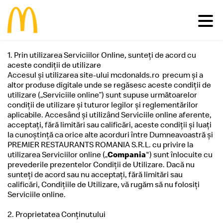
1. Prin utilizarea Serviciilor Online, sunteţi de acord cu
aceste condiţii de utilizare
Meniu
Accesul şi utilizarea site-ului mcdonalds.ro precum și a
altor produse digitale unde se regăsesc aceste condiții de
Familie
Pui
Deserturi
utilizare („Serviciile online”) sunt supuse următoarelor
Vită
Salate
condiţii de utilizare şi tuturor legilor şi reglementărilor
Comunitate
Happy Meal®
Porc
Micul Dejun
aplicabile. Accesând şi utilizând Serviciile online aferente,
acceptaţi, fără limitări sau calificări, aceste condiţii şi luaţi
Peşte
Gustări
Restaurante
Impactul economic în România
la cunoştinţă ca orice alte acorduri între Dumneavoastră şi
Cartofi
Happy Meal®
Inițiative sustenabile
PREMIER RESTAURANTS ROMANIA S.R.L. cu privire la
Vino în echipa noastră
Băuturi
Meniuri
utilizarea Serviciilor online („
Casa Ronald McDonald® România
Compania
") sunt înlocuite cu
Vezi toate
Sosuri
prevederile prezentelor Condiţii de Utilizare. Dacă nu
Grant my passion
McCafé®
sunteţi de acord sau nu acceptaţi, fără limitări sau
produsele >
McDelivery >
calificări, Condiţiile de Utilizare, vă rugăm să nu folosiți
#cevabundestiut
Serviciile online.
2. Proprietatea Conţinutului