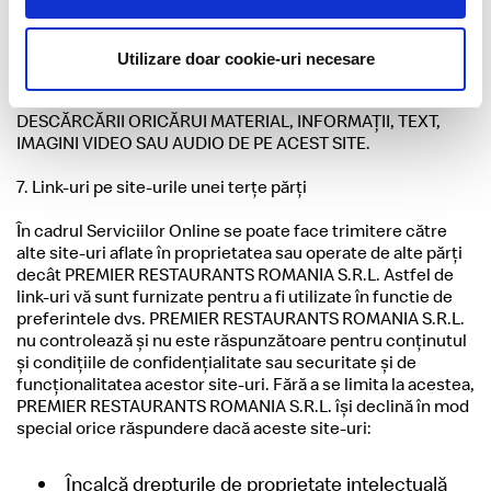
RESTAURANTS ROMANIA S.R.L. NU ÎŞI ASUMĂ NICIO
RESPONSABILITATE ŞI NU VA FI RĂSPUNZĂTOARE PENTRU
NICIO DAUNĂ SAU VIRUŞI CARE AR PUTEA SĂ VĂ
Utilizare doar cookie-uri necesare
INFECTEZE COMPUTERUL SAU ALTE BUNURI ÎN URMA
ACCESĂRII SAU UTILIZĂRII ACESTUI SITE SAU
DESCĂRCĂRII ORICĂRUI MATERIAL, INFORMAŢII, TEXT,
IMAGINI VIDEO SAU AUDIO DE PE ACEST SITE.
7. Link-uri pe site-urile unei terţe părţi
În cadrul Serviciilor Online se poate face trimitere către
alte site-uri aflate în proprietatea sau operate de alte părţi
decât PREMIER RESTAURANTS ROMANIA S.R.L. Astfel de
link-uri vă sunt furnizate pentru a fi utilizate în functie de
preferintele dvs. PREMIER RESTAURANTS ROMANIA S.R.L.
nu controlează şi nu este răspunzătoare pentru conţinutul
şi condiţiile de confidenţialitate sau securitate şi de
funcţionalitatea acestor site-uri. Fără a se limita la acestea,
PREMIER RESTAURANTS ROMANIA S.R.L. îşi declină în mod
special orice răspundere dacă aceste site-uri:
Încalcă drepturile de proprietate intelectuală