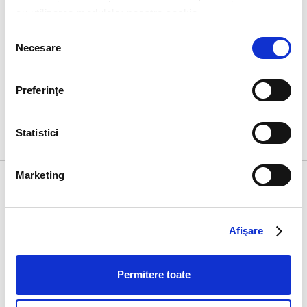
cu utilizarea modulelor noastre cookie.
Descoperă mai jos produsele McDonald’s ce au în
componență gemurile și sucurile Râureni!
Selecția
Necesare
consimțământului
Suc de
Preferinţe
mere
Statistici
Marketing
Despre noi
Restaurante
Contact
Despre noi
Restaurante
Contact
Despre companie
Carieră
Afişare
Povestea lui Ray
YoungLead
Kroc
Presa
Caritate
Permitere toate
Accesibilitate
digitală