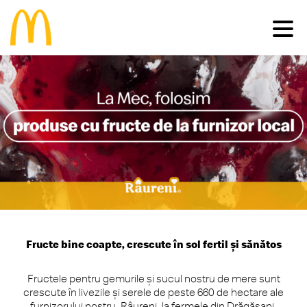
Meniu
Familie
Pui
Deserturi
Vită
Salate
Comunitate
Happy Meal®
Porc
Micul Dejun
Peşte
Gustări
Restaurante
Impactul economic în România
Cartofi
Happy Meal®
Inițiative sustenabile
Vino în echipa noastră
Băuturi
Meniuri
Casa Ronald McDonald® România
Vezi toate
Sosuri
Grant my passion
McCafé®
produsele >
McDelivery >
Fructe bine coapte, crescute în sol fertil și sănătos
#cevabundestiut
Fructele pentru gemurile și sucul nostru de mere sunt
crescute în livezile și serele de peste 660 de hectare ale
furnizorului nostru, Râureni, la fermele din Drăgășani,