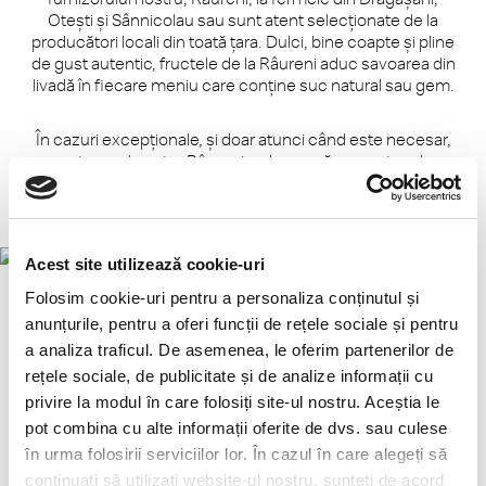
Otești și Sânnicolau sau sunt atent selecționate de la
producători locali din toată țara. Dulci, bine coapte și pline
de gust autentic, fructele de la Râureni aduc savoarea din
livadă în fiecare meniu care conține suc natural sau gem.
În cazuri excepționale, și doar atunci când este necesar,
partenerul nostru Râureni se bazează pe o rețea de
producători internaționali de încredere care respectă
aceleași standarde stricte de calitate.
Acest site utilizează cookie-uri
Folosim cookie-uri pentru a personaliza conținutul și
Râureni – fructe de calitate, cu gust natural
anunțurile, pentru a oferi funcții de rețele sociale și pentru
a analiza traficul. De asemenea, le oferim partenerilor de
Furnizorul nostru de gem și suc natural, Râureni, și-a
rețele sociale, de publicitate și de analize informații cu
câștigat renumele în România prin produsele de calitate,
privire la modul în care folosiți site-ul nostru. Aceștia le
ce conțin o cantitate generoasă de fructe. Fiecare borcan
pot combina cu alte informații oferite de dvs. sau culese
de gem conține minimum 65% fructe întregi, bine coapte,
în urma folosirii serviciilor lor. În cazul în care alegeți să
suculente și pline de savoare.
continuați să utilizați website-ul nostru, sunteți de acord