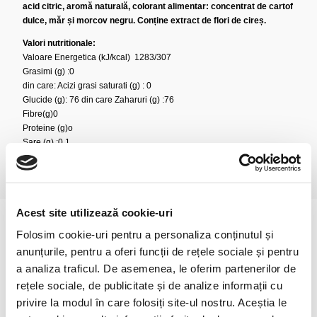
acid citric, aromă naturală, colorant alimentar: concentrat de cartof
dulce, măr și morcov negru. Conține extract de flori de cireș.
Valori nutritionale:
Valoare Energetica (kJ/kcal) 1283/307
Grasimi (g) :0
din care: Acizi grasi saturati (g) : 0
Glucide (g): 76 din care Zaharuri (g) :76
Fibre(g)0
Proteine (g)o
Sare (g) :0.1
Acest site utilizează cookie-uri
Folosim cookie-uri pentru a personaliza conținutul și
anunțurile, pentru a oferi funcții de rețele sociale și pentru
a analiza traficul. De asemenea, le oferim partenerilor de
rețele sociale, de publicitate și de analize informații cu
privire la modul în care folosiți site-ul nostru. Aceștia le