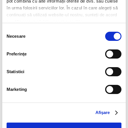
pot combina cu alte informații oferite de dvs. sau culese
în urma folosirii serviciilor lor. În cazul în care alegeți să
continuați să utilizați website-ul nostru, sunteți de acord
Ursus Cooler
Sprite & Mango
cu utilizarea modulelor noastre cookie.
Selecția
Necesare
consimțământului
Preferinţe
Statistici
Apă plată
Apă minerală
Marketing
Afişare