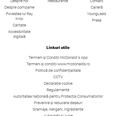
Despre noi
Restaurante
Contact
Despre companie
Carieră
Povestea lui Ray
YoungLead
Kroc
Presa
Caritate
Accesibilitate
digitală
Linkuri utile
Termeni și Condiții McDonald's App
Termeni și condiții www.mcdonalds.ro
Politică de confidențialitate
CCTV
Declarație cookie
Regulamente
Autoritatea Națională pentru Protecția Consumatorilor
Prevenire și reducere deșeuri
Gramaje, Alergeni, Ingrediente
Autorizații și Avize