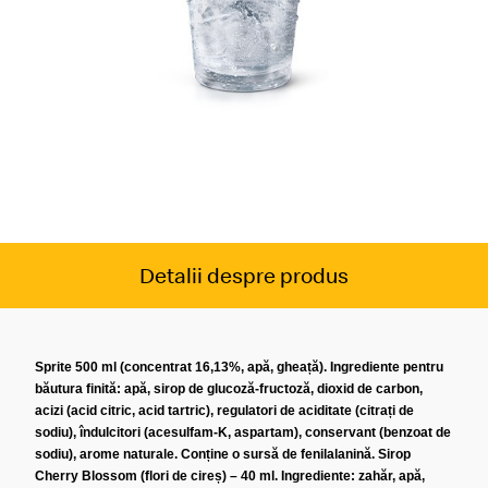
Detalii despre produs
Sprite 500 ml (concentrat 16,13%, apă, gheață). Ingrediente pentru
băutura finită: apă, sirop de glucoză-fructoză, dioxid de carbon,
acizi (acid citric, acid tartric), regulatori de aciditate (citrați de
sodiu), îndulcitori (acesulfam-K, aspartam), conservant (benzoat de
sodiu), arome naturale. Conține o sursă de fenilalanină. Sirop
Cherry Blossom (flori de cireș) – 40 ml. Ingrediente: zahăr, apă,