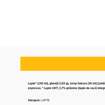
Lapte* (150 ml), gheață (120 g), sirop Sakura (30 ml) [zahă
espresso. * Lapte UHT, 3,7% grăsime (lapte de vacă integr
Alergeni:
LAPTE