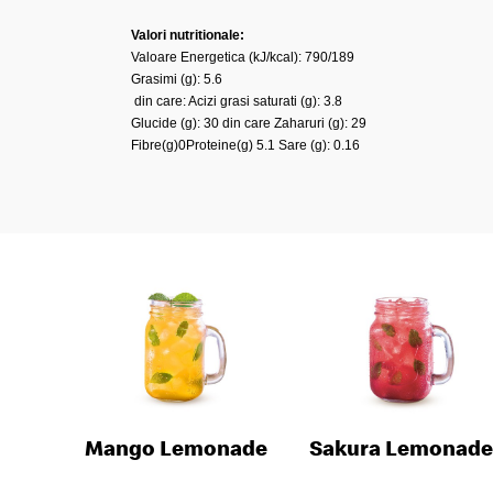
Valori nutritionale:
Valoare Energetica (kJ/kcal): 790/189
Grasimi (g): 5.6
din care: Acizi grasi saturati (g): 3.8
Glucide (g): 30 din care Zaharuri (g): 29
Fibre(g)0Proteine(g) 5.1 Sare (g): 0.16
Mango Lemonade
Sakura Lemonade