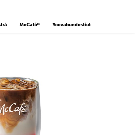
tră
McCafé®
#cevabundestiut