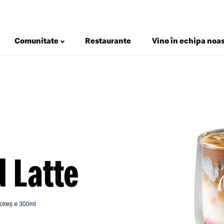
Comunitate
Restaurante
Vino în echipa noas
Deserturi
Salate
Micul Dejun
Gustări
 Latte
Happy Meal®
Meniuri
 cireș
℮ 300ml
Sosuri