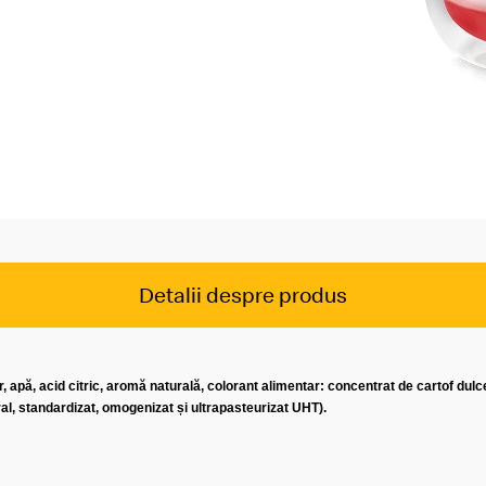
McDelivery >
Detalii despre produs
r, apă, acid citric, aromă naturală, colorant alimentar: concentrat de cartof dulc
al, standardizat, omogenizat și ultrapasteurizat UHT).