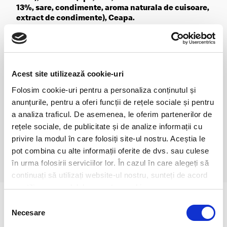
13%, sare, condimente, aroma naturala de cuisoare,
extract de condimente), Ceapa.
Contine Alergenii:
GLUTEN(GRÂU),LAPTE, MUSTAR,
SEMINTE DE SUSAN
Valoare Energetica (kJ/kcal)
2119/506
Acest site utilizează cookie-uri
Grasimi (g)
26
din care Acizi grasi saturati (g)
13
Folosim cookie-uri pentru a personaliza conținutul și
Glucide (g)
36
anunțurile, pentru a oferi funcții de rețele sociale și pentru
din care Zaharuri (g)
9.3
a analiza traficul. De asemenea, le oferim partenerilor de
Fibre (g)
2.2
rețele sociale, de publicitate și de analize informații cu
Proteine (g)
31
privire la modul în care folosiți site-ul nostru. Aceștia le
Sare (g)
2.5
pot combina cu alte informații oferite de dvs. sau culese
în urma folosirii serviciilor lor. În cazul în care alegeți să
continuați să utilizați website-ul nostru, sunteți de acord
cu utilizarea modulelor noastre cookie.
Selecția
Necesare
consimțământului