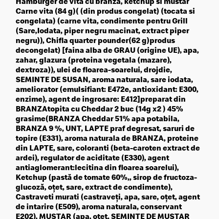
Hamburger de vita cu branza, ketchup si mustar
Carne vita (84 g)( (din produs congelat) (tocata si
congelata) (carne vita, condimente pentru Grill
(Sare,Iodata, piper negru macinat, extract piper
negru)), Chifla quarter pounder(62 g)produs
decongelat) [faina alba de GRAU (origine UE), apa,
zahar, glazura (proteina vegetala (mazare),
dextroza)), ulei de floarea-soarelui, drojdie,
SEMINTE DE SUSAN, aroma naturala, sare iodata,
ameliorator (emulsifiant: E472e, antioxidant: E300,
enzime), agent de ingrosare: E412]preparat din
BRANZAtopita cu Cheddar 2 buc (14g x2 ) 45%
grasime(BRANZA Cheddar 51% apa potabila,
BRANZA 9 %, UNT, LAPTE praf degresat, saruri de
topire (E331), aroma naturala de BRANZA, proteine
din LAPTE, sare, coloranti (beta-caroten extract de
ardei), regulator de aciditate (E330), agent
antiaglomerant:lecitina din floarea soarelui),
Ketchup (pastă de tomate 60%,, sirop de fructoza-
glucoză, oțet, sare, extract de condimente),
Castraveti murati (castraveți, apa, sare, oțet, agent
de intarire (E509), aroma naturala, conservant
E202), MUSTAR (apa, otet, SEMINTE DE MUSTAR