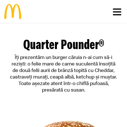
Meniu
Quarter Pounder®
Familie
Pui
Deserturi
Îți prezentăm un burger căruia n-ai cum să-i
Vită
Salate
Comunitate
Happy Meal®
reziști: o felie mare de carne suculentă însoțită
Porc
Micul Dejun
de două felii aurii de brânză topită cu Cheddar,
Peşte
Gustări
Restaurante
Impactul economic în România
castraveți murați, ceapă albă, ketchup și muștar.
Cartofi
Happy Meal®
Inițiative sustenabile
Toate așezate atent într-o chiflă pufoasă,
Vino în echipa noastră
Băuturi
Meniuri
Casa Ronald McDonald® România
presărată cu susan.
Vezi toate
Sosuri
Grant my passion
McCafé®
produsele >
McDelivery >
#cevabundestiut