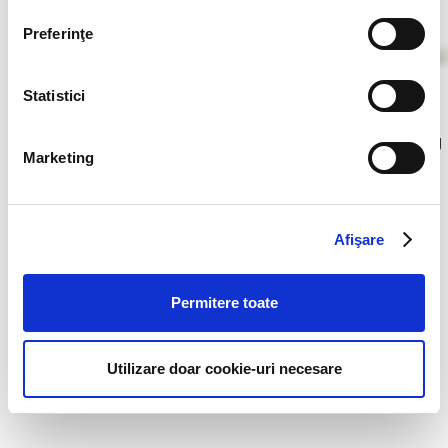
Preferinţe
Statistici
Salatzikos cu pui
1000 Island Dressing
crocant
Marketing
Afişare
Permitere toate
Utilizare doar cookie-uri necesare
McCrispy®
Salată Coleslaw