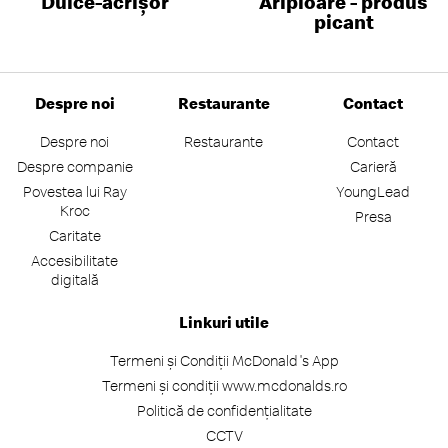
Dulce-acrișor
Aripioare - produs
picant
Despre noi
Restaurante
Contact
Despre noi
Restaurante
Contact
Despre companie
Carieră
Povestea lui Ray
YoungLead
Kroc
Presa
Caritate
Accesibilitate
digitală
Linkuri utile
Termeni și Condiții McDonald's App
Termeni și condiții www.mcdonalds.ro
Politică de confidențialitate
CCTV