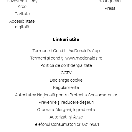
Povestea lui Ray
YoungLead
Kroc
Presa
Caritate
Accesibilitate
digitală
Linkuri utile
Termeni și Condiții McDonald's App
Termeni și condiții www.mcdonalds.ro
Politică de confidențialitate
CCTV
Declarație cookie
Regulamente
Autoritatea Națională pentru Protecția Consumatorilor
Prevenire și reducere deșeuri
Gramaje, Alergeni, Ingrediente
Autorizații și Avize
Telefonul Consumatorilor: 021-9551