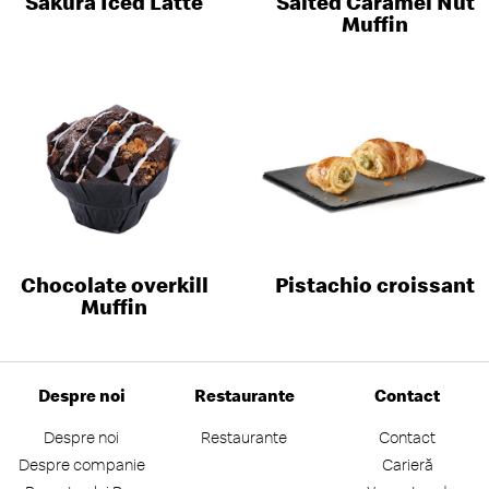
Sakura Iced Latte
Salted Caramel Nut
Muffin
Chocolate overkill
Pistachio croissant
Muffin
Despre noi
Restaurante
Contact
Despre noi
Restaurante
Contact
Despre companie
Carieră