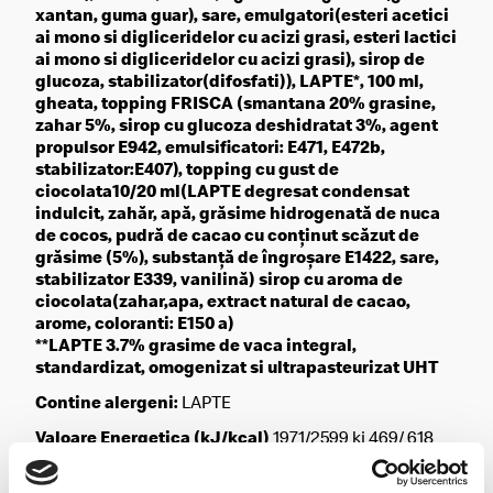
xantan, guma guar), sare, emulgatori(esteri acetici
ai mono si digliceridelor cu acizi grasi, esteri lactici
ai mono si digliceridelor cu acizi grasi), sirop de
glucoza, stabilizator(difosfati)), LAPTE*, 100 ml,
gheata, topping FRISCA (smantana 20% grasine,
zahar 5%, sirop cu glucoza deshidratat 3%, agent
propulsor E942, emulsificatori: E471, E472b,
stabilizator:E407), topping cu gust de
ciocolata10/20 ml(LAPTE degresat condensat
indulcit, zahăr, apă, grăsime hidrogenată de nuca
de cocos, pudră de cacao cu conţinut scăzut de
grăsime (5%), substanţă de îngroşare E1422, sare,
stabilizator E339, vanilină) sirop cu aroma de
ciocolata(zahar,apa, extract natural de cacao,
arome, coloranti: E150 a)
**LAPTE 3.7% grasime de vaca integral,
standardizat, omogenizat si ultrapasteurizat UHT
Contine alergeni:
LAPTE
Valoare Energetica (kJ/kcal)
1971/2599 kj 469/ 618
kcal
Grasimi (g)
17/22