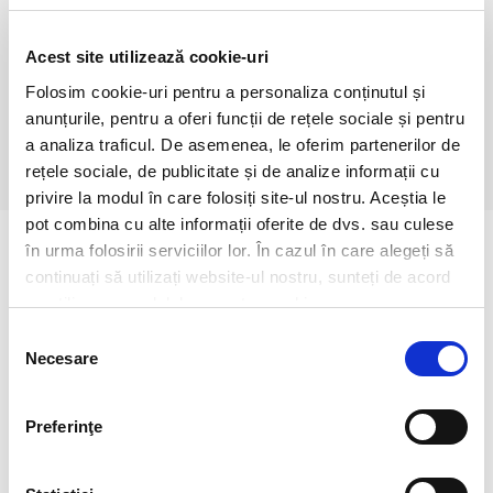
din care Acizi grasi saturati (g)
13/17
Glucide (g)
70/92
din care Zaharuri (g)
56/75
Acest site utilizează cookie-uri
Fibre (g)
0
Folosim cookie-uri pentru a personaliza conținutul și
Proteine (g)
10 /13
anunțurile, pentru a oferi funcții de rețele sociale și pentru
Sare (g)
0
a analiza traficul. De asemenea, le oferim partenerilor de
rețele sociale, de publicitate și de analize informații cu
privire la modul în care folosiți site-ul nostru. Aceștia le
pot combina cu alte informații oferite de dvs. sau culese
în urma folosirii serviciilor lor. În cazul în care alegeți să
continuați să utilizați website-ul nostru, sunteți de acord
cu utilizarea modulelor noastre cookie.
Selecția
Necesare
consimțământului
Preferinţe
Mango Lemonade
Sakura Lemonade