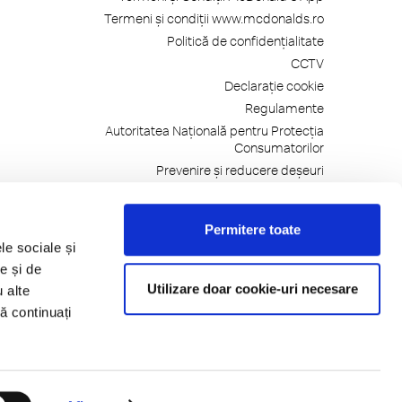
Termeni și condiții www.mcdonalds.ro
Politică de confidențialitate
CCTV
Declarație cookie
Regulamente
Autoritatea Națională pentru Protecția
Consumatorilor
Prevenire și reducere deșeuri
Gramaje, Alergeni, Ingrediente
Autorizații și Avize
Permitere toate
Telefonul Consumatorilor: 021-9551
le sociale și
e și de
Utilizare doar cookie-uri necesare
u alte
să continuați