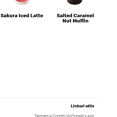
Sakura Iced Latte
Salted Caramel
Nut Muffin
Linkuri utile
Termeni și Condiții McDonald's App