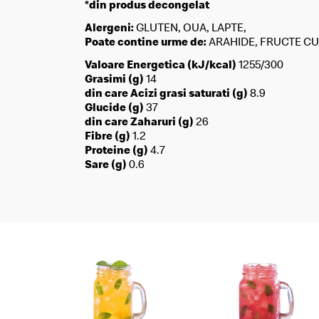
*din produs decongelat
Alergeni:
GLUTEN, OUA, LAPTE,
Poate contine urme de:
ARAHIDE, FRUCTE CU 
Valoare Energetica (kJ/kcal)
1255/300
Grasimi (g)
14
din care Acizi grasi saturati (g)
8.9
Glucide (g)
37
din care Zaharuri (g)
26
Fibre (g)
1.2
Proteine (g)
4.7
Sare (g)
0.6