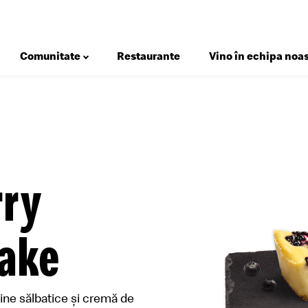
Comunitate
Restaurante
Vino în echipa noas
Deserturi
Salate
Micul Dejun
rry
Gustări
Happy Meal®
ake
Meniuri
Sosuri
fine sălbatice și cremă de