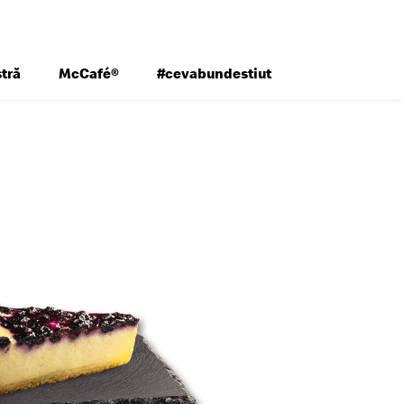
tră
McCafé®
#cevabundestiut