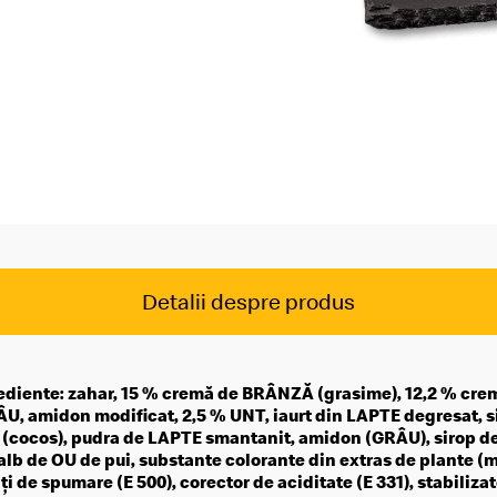
McDelivery >
Detalii despre produs
ediente: zahar, 15 % cremă de BRÂNZĂ (grasime), 12,2 % crema
U, amidon modificat, 2,5 % UNT, iaurt din LAPTE degresat, si
e (cocos), pudra de LAPTE smantanit, amidon (GRÂU), sirop de
f alb de OU de pui, substante colorante din extras de plante (mo
ți de spumare (E 500), corector de aciditate (E 331), stabilizat