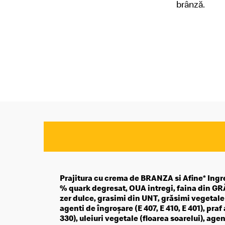
brânză.
Prajitura cu crema de BRANZA si Afine* Ingr
% quark degresat, OUA intregi, faina din GRÂ
zer dulce, grasimi din UNT, grăsimi vegetal
agenti de îngroșare (E 407, E 410, E 401), pra
330), uleiuri vegetale (floarea soarelui), agen