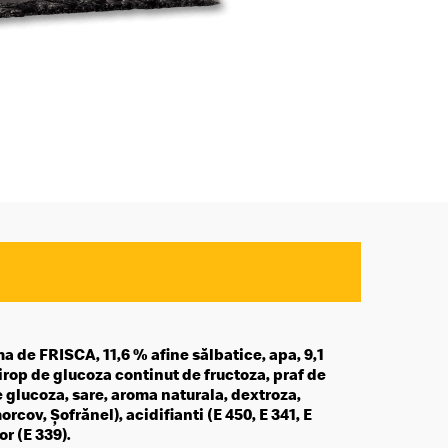
 de FRISCA, 11,6 % afine sălbatice, apa, 9,1
rop de glucoza continut de fructoza, praf de
 glucoza, sare, aroma naturala, dextroza,
rcov, Șofrănel), acidifianti (E 450, E 341, E
or (E 339).