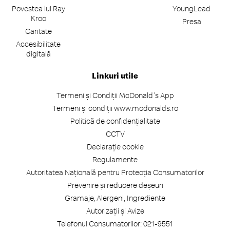
Povestea lui Ray
YoungLead
Kroc
Presa
Caritate
Accesibilitate
digitală
Linkuri utile
Termeni și Condiții McDonald's App
Termeni și condiții www.mcdonalds.ro
Politică de confidențialitate
CCTV
Declarație cookie
Regulamente
Autoritatea Națională pentru Protecția Consumatorilor
Prevenire și reducere deșeuri
Gramaje, Alergeni, Ingrediente
Autorizații și Avize
Telefonul Consumatorilor: 021-9551