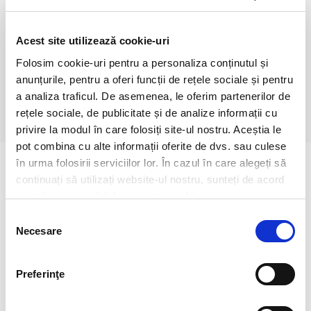
Grasimi (g)
7.0/9.5
din care Acizi grasi saturati (g)
1.2/1.8
Glucide (g)
21/29
Acest site utilizează cookie-uri
din care Zaharuri (g)
12/16
Fibre (g)
3.0/4.0
Folosim cookie-uri pentru a personaliza conținutul și
Proteine (g)
6.0/8.5
anunțurile, pentru a oferi funcții de rețele sociale și pentru
Sare (g)
0.14/0.18
a analiza traficul. De asemenea, le oferim partenerilor de
rețele sociale, de publicitate și de analize informații cu
privire la modul în care folosiți site-ul nostru. Aceștia le
pot combina cu alte informații oferite de dvs. sau culese
în urma folosirii serviciilor lor. În cazul în care alegeți să
continuați să utilizați website-ul nostru, sunteți de acord
cu utilizarea modulelor noastre cookie.
Selecția
Necesare
consimțământului
Preferinţe
Mango Lemonade
Sakura Lemonade