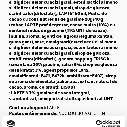
si digliceridelor cu acizi grasi, esteri lactici ai mono
si digliceridelor cu acizi grasi), sirop de glucoza,
stabilizator(difosfati)), LAPTE* 50 ml, Pudra de
cacao cu continut redus de grasime 20g/40 g
(zahar, LAPTE praf degresat, cacao pudra (10%) cu
continut redus de grasime (11% UNT de cacao),
inulina, aroma, agenti de ingrosare(guma xantan,
guma guar), sare, emulgatori(esteri acetici ai mono
si digliceridelor cu acizi grasi, esteri lactici ai mono
si digliceridelor cu acizi grasi), sirop de glucoza,
stabilizator(difosfati)), gheata, topping FRISCA
(smantana 20% grasine, zahar 5%, sirop cu glucoza
deshidratat 3%, agent propulsor E942,
emulsificatori: E471, E472b, stabilizator:E407), sirop
cu aroma de ciocolata(zahar,apa, extract natural de
cacao, arome, coloranti: E150 a)
*LAPTE 3.7% grasime de vaca integral,
standardizat, omogenizat si ultrapasteurizat UHT
Contine alergeni:
LAPTE
Poate contine urme de:
NUCI,OU,SOIA,GLUTEN
Valoare Energetica (kJ/kcal)
742/1021 kj 177/244 kcal