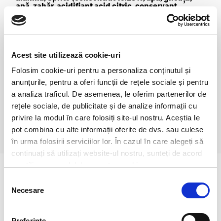
apă, zahăr, acidifiant acid citric, conservant
benzoat de sodiu, arome naturale, corector de
aciditate citrat de sodiu, îndulcitori aspartam şi
acesulfam K conţine sursă de Fenil-alanină Fanta
(23.8% concentrat, apă, gheaţă) apă, zahăr, suc de
portocale, acidifiant acid citric, conservant
benzoat de sodiu, arome naturale de portocale cu
Acest site utilizează cookie-uri
alte arome naturale, stabilizator: gumă de guar,
antioxidant acid ascorbic, colorant beta-caroten
Folosim cookie-uri pentru a personaliza conținutul și
Lipton (concentrat 12.5%, apă) apă, zahăr invert,
anunțurile, pentru a oferi funcții de rețele sociale și pentru
acidifiant : acid citric, extract de ceai 1.02%,
regulator de aciditate, citrat de trisodiu, aromă
a analiza traficul. De asemenea, le oferim partenerilor de
lămâie, conservanţi: benzoat de sodiu, sorbat de
rețele sociale, de publicitate și de analize informații cu
sodiu.
privire la modul în care folosiți site-ul nostru. Aceștia le
pot combina cu alte informații oferite de dvs. sau culese
în urma folosirii serviciilor lor. În cazul în care alegeți să
continuați să utilizați website-ul nostru, sunteți de acord
cu utilizarea modulelor noastre cookie.
Selecția
Necesare
consimțământului
Preferinţe