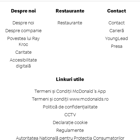
Despre noi
Restaurante
Contact
Despre noi
Restaurante
Contact
Despre companie
Carieră
Povestea lui Ray
YoungLead
Kroc
Presa
Caritate
Accesibilitate
digitală
Linkuri utile
Termeni și Condiții McDonald's App
Termeni și condiții www.mcdonalds.ro
Politică de confidențialitate
CCTV
Declarație cookie
Regulamente
Autoritatea Națională pentru Protecția Consumatorilor