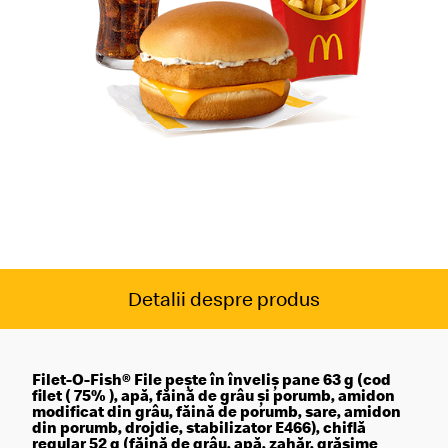
Detalii despre produs
Filet-O-Fish® File peşte în înveliş pane 63 g (cod
filet ( 75% ), apă, făină de grâu şi porumb, amidon
modificat din grâu, făină de porumb, sare, amidon
din porumb, drojdie, stabilizator E466), chiflă
regular 52 g (făină de grâu, apă, zahăr, grăsime