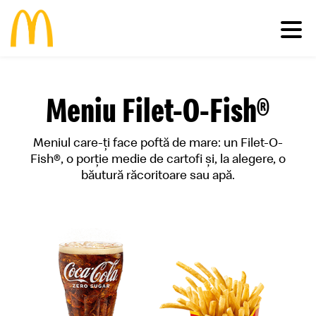
Meniu
Meniu Filet-O-Fish®
Familie
Pui
Deserturi
Meniul care-ți face poftă de mare: un Filet-O-
Vită
Salate
Comunitate
Happy Meal®
Fish®, o porţie medie de cartofi şi, la alegere, o
Porc
Micul Dejun
băutură răcoritoare sau apă.
Peşte
Gustări
Restaurante
Impactul economic în România
Cartofi
Happy Meal®
Inițiative sustenabile
Vino în echipa noastră
Băuturi
Meniuri
Casa Ronald McDonald® România
Vezi toate
Sosuri
Grant my passion
McCafé®
produsele >
McDelivery >
#cevabundestiut