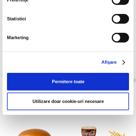
Statistici
McCrispy®
Meniu Quarter
Pounder®
Marketing
Afişare
Permitere toate
Utilizare doar cookie-uri necesare
Banana Bread
Quarter Pounder®