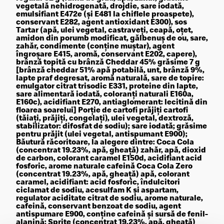
vegetală nehidrogenată, drojdie, sare iodată,
emulsifiant E472e (şi E481 la chiflele proaspete),
conservant E282, agent antioxidant E300), sos
Tartar (apă, ulei vegetal, castraveţi, ceapă, oţet,
amidon din porumb modificat, gălbenuş de ou, sare,
zahăr, condimente (conţine muştar), agent
îngroşare E415, aromă, conservant E202, capere),
brânză topită cu brânză Cheddar 45% grăsime 7 g
[brânză cheddar 51% apă potabilă, unt, brânză 9%,
lapte praf degresat, aromă naturală, sare de topire:
emulgator citrat trisodic E331, proteine din lapte,
sare alimentară iodată, coloranţi naturali E160a,
E160c), acidifiant E270, antiaglomerant: lecitină din
floarea soarelui] Porţie de cartofi prăjiţi cartofi
(tăiaţi, prăjiţi, congelaţi), ulei vegetal, dextroză,
stabilizator: difosfat de sodiu); sare iodată; grăsime
pentru prăjit (ulei vegetal, antispumant E900);
Băutură răcoritoare, la alegere dintre: Coca Cola
(concentrat 19.23%, apă, gheaţă) zahăr, apă, dioxid
de carbon, colorant caramel E150d, acidifiant acid
fosforic, arome naturale cafeină Coca Cola Zero
(concentrat 19.23%, apă, gheaţă) apă, colorant
caramel, acidifiant: acid fosforic, îndulcitori
ciclamat de sodiu, acesulfam K şi aspartam,
regulator aciditate citrat de sodiu, arome naturale,
cafeină, conservant benzoat de sodiu, agent
antispumare E900, conţine cafeină şi sursă de fenil-
alanină; Sprite (concentrat 19.23%, apă, gheaţă)