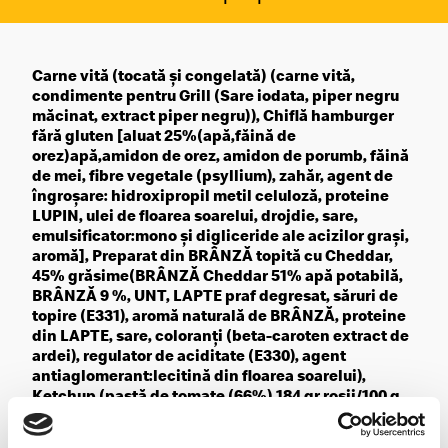
Carne vită (tocată și congelată) (carne vită,
condimente pentru Grill (Sare iodata, piper negru
măcinat, extract piper negru)), Chiflă hamburger
fără gluten [aluat 25%(apă,făină de
orez)apă,amidon de orez, amidon de porumb, făină
de mei, fibre vegetale (psyllium), zahăr, agent de
îngroșare: hidroxipropil metil celuloză, proteine
LUPIN, ulei de floarea soarelui, drojdie, sare,
emulsificator:mono și digliceride ale acizilor grași,
aromă], Preparat din BRÂNZĂ topită cu Cheddar,
45% grăsime(BRÂNZĂ Cheddar 51% apă potabilă,
BRÂNZĂ 9 %, UNT, LAPTE praf degresat, săruri de
topire (E331), aromă naturală de BRÂNZĂ, proteine
din LAPTE, sare, coloranți (beta-caroten extract de
ardei), regulator de aciditate (E330), agent
antiaglomerant:lecitină din floarea soarelui),
Ketchup (pastă de tomate (66%),184 gr roșii/100 g
ketchup, sirop de fructoza-glucoză, oțet, sare,
extract de condimente), castraveți murați