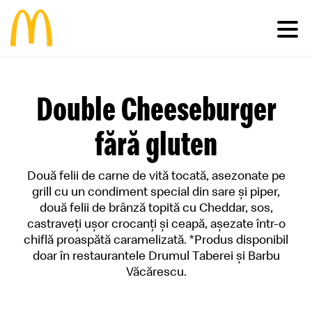
Meniu
Double Cheeseburger
Familie
Pui
Deserturi
fără gluten
Vită
Salate
Comunitate
Happy Meal®
Porc
Micul Dejun
Două felii de carne de vită tocată, asezonate pe
Peşte
Gustări
Restaurante
Impactul economic în România
grill cu un condiment special din sare și piper,
Cartofi
Happy Meal®
Inițiative sustenabile
Vino în echipa noastră
două felii de brânză topită cu Cheddar, sos,
Băuturi
Meniuri
Casa Ronald McDonald® România
castraveţi ușor crocanţi și ceapă, așezate într-o
Vezi toate
Sosuri
Grant my passion
McCafé®
chiflă proaspătă caramelizată. *Produs disponibil
produsele >
McDelivery >
doar în restaurantele Drumul Taberei și Barbu
#cevabundestiut
Văcărescu.