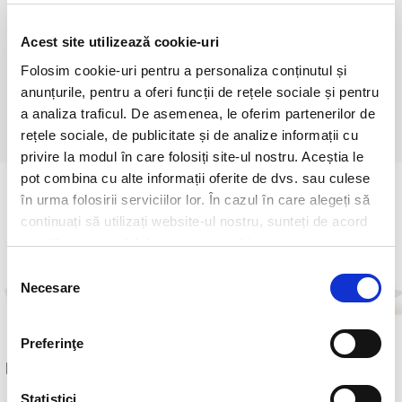
(castraveți, apă, sare, oțet, agent de întărire (E509),
aromă naturală, conservant E202), Ceapă hidratatĂ,
MUȘTAR (apă, oțet, SEMINȚE DE MUȘTAR 13%,
Acest site utilizează cookie-uri
sare, condimente, aromă naturală de cuișoare,
Folosim cookie-uri pentru a personaliza conținutul și
extract de condimente).
anunțurile, pentru a oferi funcții de rețele sociale și pentru
a analiza traficul. De asemenea, le oferim partenerilor de
rețele sociale, de publicitate și de analize informații cu
privire la modul în care folosiți site-ul nostru. Aceștia le
pot combina cu alte informații oferite de dvs. sau culese
în urma folosirii serviciilor lor. În cazul în care alegeți să
continuați să utilizați website-ul nostru, sunteți de acord
cu utilizarea modulelor noastre cookie.
Selecția
Necesare
consimțământului
Preferinţe
New York Deli Burger
Hamburger Fresh
Statistici