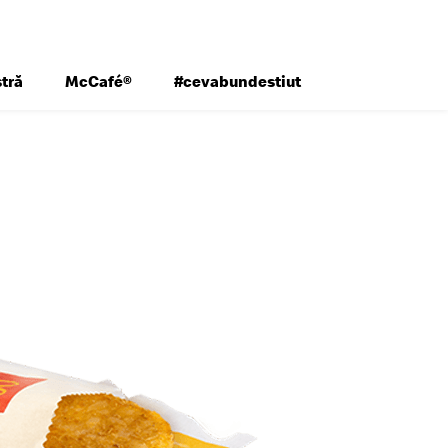
tră
McCafé®
#cevabundestiut