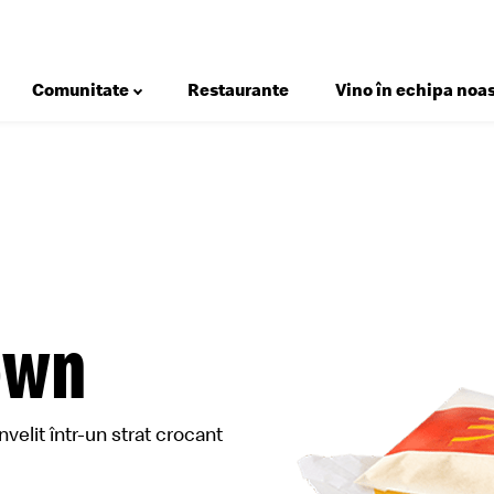
Comunitate
Restaurante
Vino în echipa noas
Deserturi
Salate
Micul Dejun
Gustări
own
Happy Meal®
Meniuri
nvelit într-un strat crocant
Sosuri