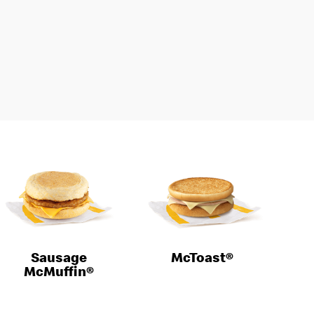
Sausage
McToast®
McMuffin®