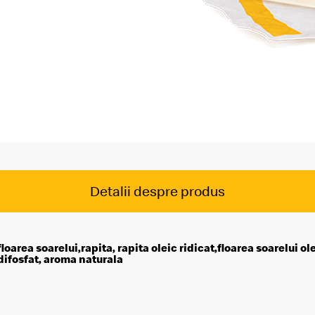
McDelivery >
Detalii despre produs
area soarelui,rapita, rapita oleic ridicat,floarea soarelui ole
 difosfat, aroma naturala