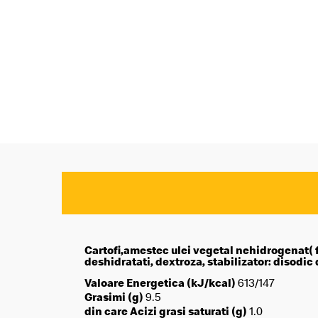
Cartofi,amestec ulei vegetal nehidrogenat( flo
deshidratati, dextroza, stabilizator: disodic
Valoare Energetica (kJ/kcal)
613/147
Grasimi (g)
9.5
din care Acizi grasi saturati (g)
1.0