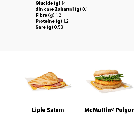
Glucide (g)
14
din care Zaharuri (g)
0.1
Fibre (g)
1.2
Proteine (g)
1.2
Sare (g)
0.53
Lipie Salam
McMuffin® Puișor