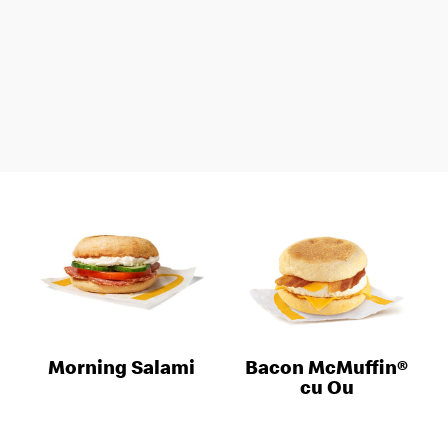
Morning Salami
Bacon McMuffin®
cu Ou